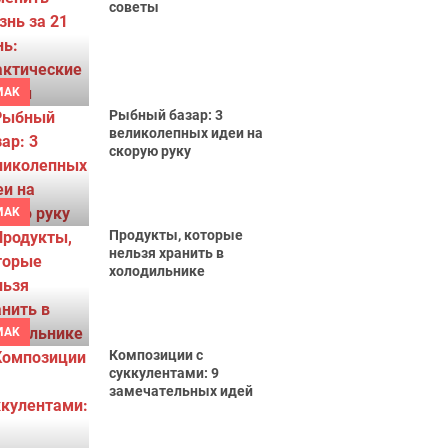
советы
MAK
Рыбный базар: 3
великолепных идеи на
скорую руку
MAK
Продукты, которые
нельзя хранить в
холодильнике
MAK
Композиции с
суккулентами: 9
замечательных идей