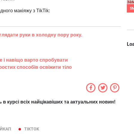
S
дного макіяжу з TikTik:
глядати руки в холодну пору року.
Loa
е і навіщо варто спробувати
ростих способів освіжити тіло
ь в курсі всіх найцікавіших та актуальних новин!
ЙКАП
TIKTOK