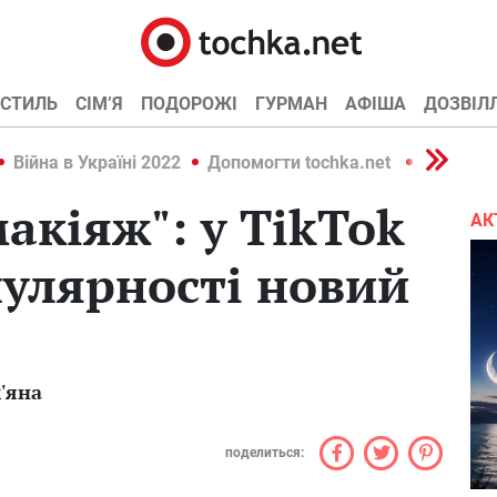
СТИЛЬ
СІМ’Я
ПОДОРОЖІ
ГУРМАН
АФІША
ДОЗВІЛ
Війна в Україні 2022
Допомогти tochka.net
Війна в У
акіяж": у TikTok
АК
улярності новий
'яна
поделиться: