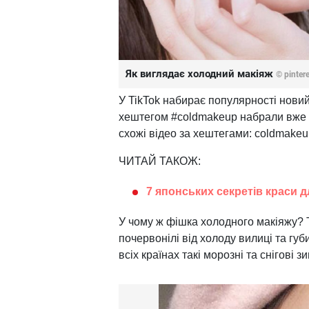
Як виглядає холодний макіяж
© pinter
У TikTok набирає популярності новий
хештегом #coldmakeup набрали вже 
схожі відео за хештегами: coldmakeu
ЧИТАЙ ТАКОЖ:
7 японських секретів краси д
У чому ж фішка холодного макіяжу? Т
почервонілі від холоду вилиці та гу
всіх країнах такі морозні та снігові зи