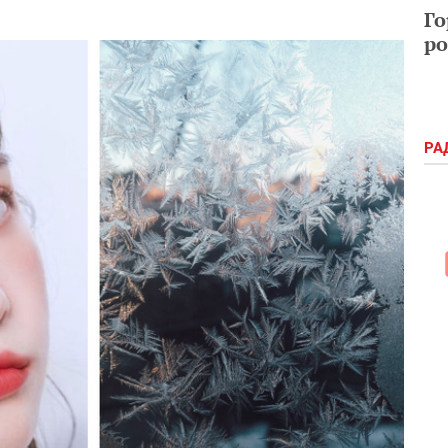
Го
ро
РА