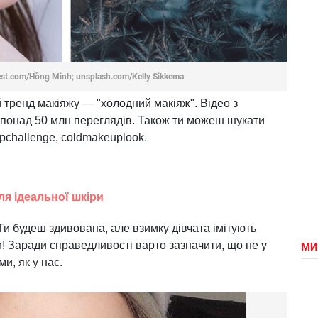
est.com/Hồng Minh; unsplash.com/Kelly Sikkema
 тренд макіяжу — "холодний макіяж". Відео з
понад 50 млн переглядів. Також ти можеш шукати
pchallenge, coldmakeuplook.
ля ідеальної шкіри
и будеш здивована, але взимку дівчата імітують
би! Заради справедливості варто зазначити, що не у
МИ
ми, як у нас.