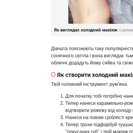
Як виглядає холодний макіяж
© pinter
Дівчата пояснюють таку популярність
сонячного світла і вона виглядає ть
обличчі додадуть йому сяйва та свіжо
Як створити холодний мак
Твій головний інструмент: рум'яна.
Для початку тобі потрібно нан
Тепер нанеси карамельно-роже
відтворити рожеву від холоду ш
Нанеси на повіки сріблясті кре
Тепер трохи підфарбуй тушшю 
"покусаних губ" і твій макіяж г