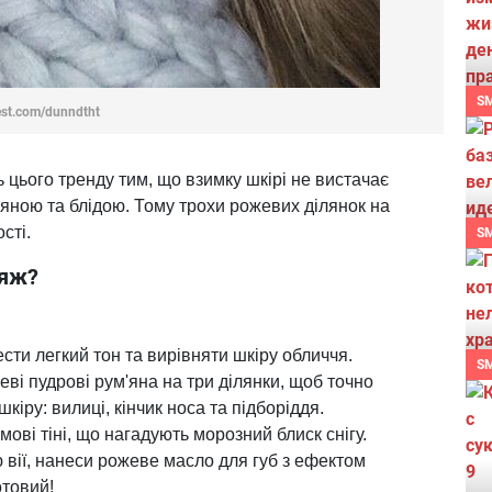
S
est.com/dunndtht
 цього тренду тим, що взимку шкірі не вистачає
мяною та блідою. Тому трохи рожевих ділянок на
сті.
S
іяж?
ести легкий тон та вирівняти шкіру обличчя.
S
ві пудрові рум'яна на три ділянки, щоб точно
кіру: вилиці, кінчик носа та підборіддя.
мові тіні, що нагадують морозний блиск снігу.
вії, нанеси рожеве масло для губ з ефектом
отовий!