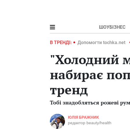
ШОУБІЗНЕС
ochka.net
Війна в Україні 2022
В ТРЕНДІ:
Допомогти tochka.net
"Холодний м
набирає поп
тренд
Тобі знадобляться рожеві рум
ЮЛІЯ БРАЖНИК
редактор beauty/health