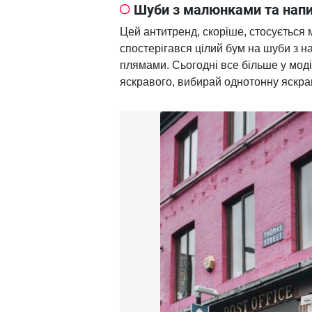
Шуби з малюнками та нап
Цей антитренд, скоріше, стосується м
спостерігався цілий бум на шуби з н
плямами. Сьогодні все більше у моді
яскравого, вибирай однотонну яскра