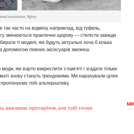
erest.com/nouw; figtny
так часто на відміну, наприклад, від туфель,
дягу змінюються практично щороку — стилісти завжди
ирати ті моделі, які будуть актуальні хоча б кілька
и за допомогою певних аксесуарів зможеш
моди, які варто викреслити з пам'яті і згадати тільки
рматі знову стануть трендовими. Ми нарахували цілих
 пропонуємо тобі альтернативу.
МИ
ь викликає протиріччя, але тобі точно