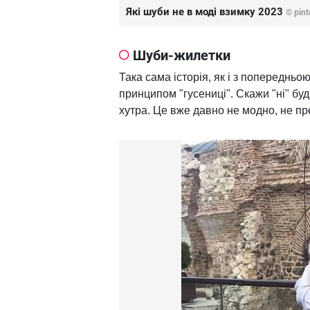
Які шуби не в моді взимку 2023
© pint
Шуби-жилетки
Така сама історія, як і з попереднь
принципом "гусениці". Скажи "ні" бу
хутра. Це вже давно не модно, не пр