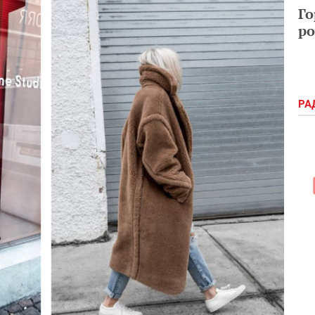
Го
ро
РА