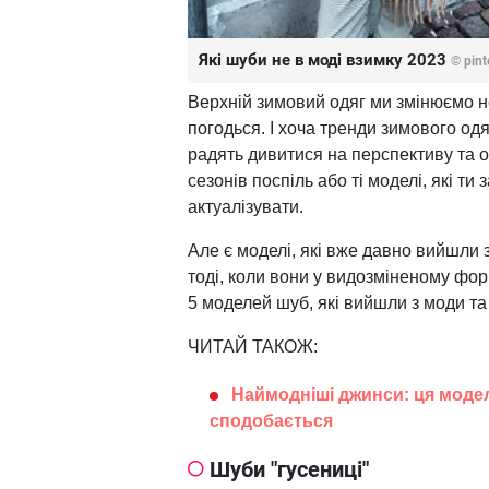
Які шуби не в моді взимку 2023
© pint
Верхній зимовий одяг ми змінюємо не 
погодься. І хоча тренди зимового о
радять дивитися на перспективу та об
сезонів поспіль або ті моделі, які т
актуалізувати.
Але є моделі, які вже давно вийшли з 
тоді, коли вони у видозміненому фо
5 моделей шуб, які вийшли з моди та
ЧИТАЙ ТАКОЖ:
Наймодніші джинси: ця модел
сподобається
Шуби "гусениці"