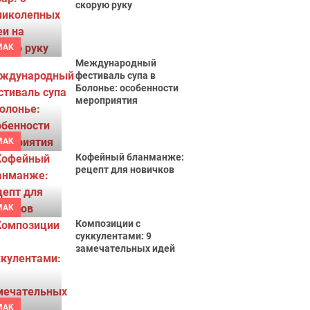
скорую руку
MAK
Международный
фестиваль супа в
Болонье: особенности
мероприятия
MAK
Кофейный бланманже:
рецепт для новичков
MAK
Композиции с
суккулентами: 9
замечательных идей
MAK