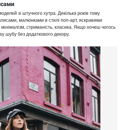
исами
оделей зі штучного хутра. Декілька років тому
аписами, малюнками в стилі поп-арт, яскравими
 мінімалізм, стриманість, класика. Якщо хочеш чогось
ву шубу без додаткового декору.