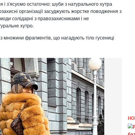
 і з'ясуємо остаточно: шуби з натурального хутра
озахисні організації засуджують жорстке поводження з
моди солідарні з правозахисниками і не
туральне хутро.
 з множини фрагментів, що нагадують тіло гусениці
НО