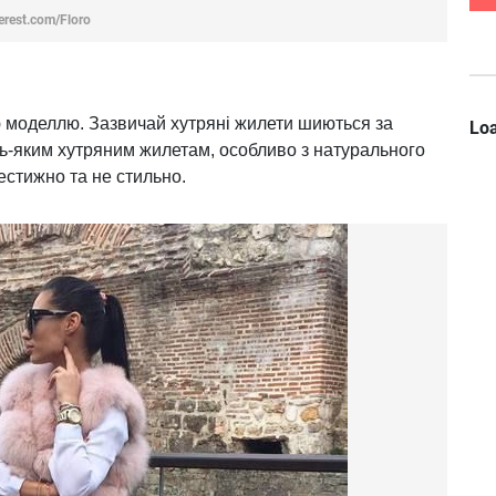
erest.com/Floro
ою моделлю. Зазвичай хутряні жилети шиються за
Loa
дь-яким хутряним жилетам, особливо з натурального
естижно та не стильно.