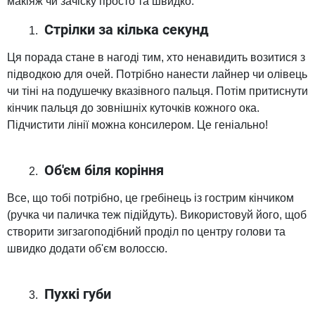
макіяж чи зачіску просто та швидко.
Стрілки за кілька секунд
Ця порада стане в нагоді тим, хто ненавидить возитися з
підводкою для очей. Потрібно нанести лайнер чи олівець
чи тіні на подушечку вказівного пальця. Потім притиснути
кінчик пальця до зовнішніх куточків кожного ока.
Підчистити лінії можна консилером. Це геніально!
Об'єм біля коріння
Все, що тобі потрібно, це гребінець із гострим кінчиком
(ручка чи паличка теж підійдуть). Використовуй його, щоб
створити зигзагоподібний проділ по центру голови та
швидко додати об'єм волоссю.
Пухкі губи