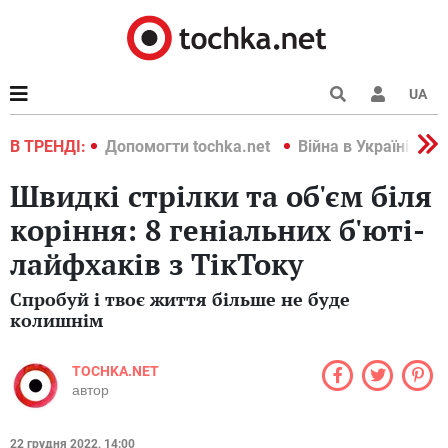
UA
країні 2022
В ТРЕНДІ:
Допомогти tochka.net
Війна в Україні 202
Швидкі стрілки та об'єм біля
коріння: 8 геніальних б'юті-
лайфхаків з ТікТоку
Спробуй і твоє життя більше не буде
колишнім
TOCHKA.NET
автор
22 грудня 2022, 14:00