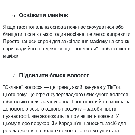
Освіжити макіяж
Якщо твоя тональна основа починає скочуватися або
блищати після кількох годин носіння, це легко виправити.
Просто нанеси спрей для закріплення макіяжу на спонж
і приклади його на ділянки, що "попливли", щоб освіжити
макіяж.
Підсилити блиск волосся
"Скляне" волосся — це тренд, який панував у ТікТоці
цього року. Це ефект супергладкого блискучого волосся
ніби тільки після ламінування. І повторити його можна за
допомогою всього одного продукту – засоби проти
пухнастості, яке зволожить та пом'якшить локони. У
цьому відео перукар Кім Кардаш'ян наносить засіб для
розгладження на вологе волосся, а потім сушить та