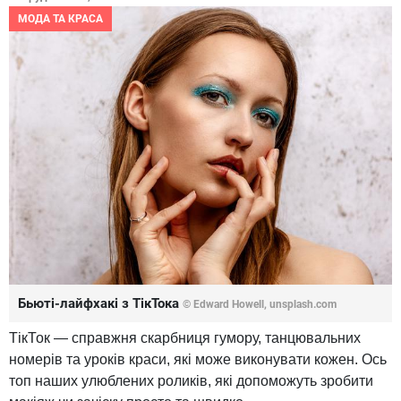
МОДА ТА КРАСА
Бьюті-лайфхакі з ТікТока
© Edward Howell, unsplash.com
ТікТок — справжня скарбниця гумору, танцювальних
номерів та уроків краси, які може виконувати кожен. Ось
топ наших улюблених роликів, які допоможуть зробити