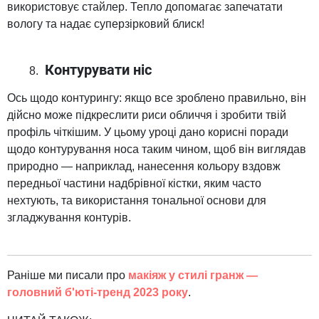
використовує стайлер. Тепло допомагає запечатати
вологу та надає суперзірковий блиск!
Контурувати ніс
Ось щодо контурингу: якщо все зроблено правильно, він
дійсно може підкреслити риси обличчя і зробити твій
профіль чіткішим. У цьому уроці дано корисні поради
щодо контурування носа таким чином, щоб він виглядав
природно — наприклад, нанесення кольору вздовж
передньої частини надбрівної кістки, яким часто
нехтують, та використання тональної основи для
згладжування контурів.
Раніше ми писали про
макіяж у стилі гранж —
головний б'юті-тренд 2023 року
.