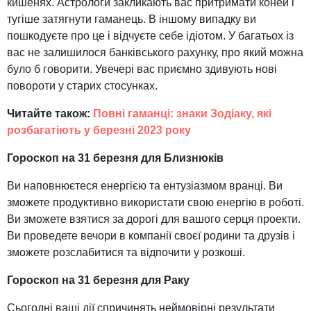
кишенях. Астрологи закликають вас притримати коней і
тугіше затягнути гаманець. В іншому випадку ви
пошкодуєте про це і відчуєте себе ідіотом. У багатьох із
вас не залишилося банківського рахунку, про який можна
було б говорити. Увечері вас приємно здивують нові
повороти у старих стосунках.
Читайте також:
Повні гаманці: знаки Зодіаку, які
розбагатіють у березні 2023 року
Гороскоп на 31 березня для Близнюків
Ви наповнюєтеся енергією та ентузіазмом вранці. Ви
зможете продуктивно використати свою енергію в роботі.
Ви зможете взятися за дорогі для вашого серця проекти.
Ви проведете вечори в компанії своєї родини та друзів і
зможете розслабитися та відпочити у розкоші.
Гороскоп на 31 березня для Раку
Сьогодні ваші дії спричинять неймовірні результати