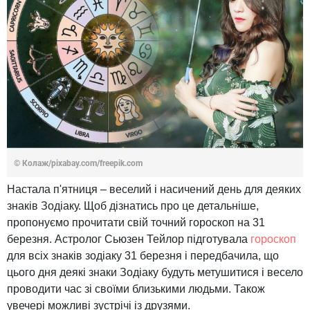
© Колаж/pixabay.com/freepik.com
Настала п'ятниця – веселий і насичений день для деяких
знаків Зодіаку. Щоб дізнатись про це детальніше,
пропонуємо прочитати свій точний гороскоп на 31
березня. Астролог Сьюзен Тейлор підготувала
гороскоп
для всіх знаків зодіаку 31 березня і передбачила, що
цього дня деякі знаки Зодіаку будуть метушитися і весело
проводити час зі своїми близькими людьми. Також
увечері можливі зустрічі із друзями.