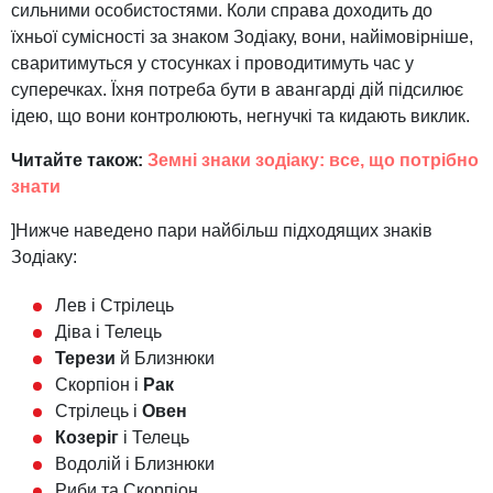
сильними особистостями. Коли справа доходить до
їхньої сумісності за знаком Зодіаку, вони, найімовірніше,
сваритимуться у стосунках і проводитимуть час у
суперечках. Їхня потреба бути в авангарді дій підсилює
ідею, що вони контролюють, негнучкі та кидають виклик.
Читайте також:
Земні знаки зодіаку: все, що потрібно
знати
]Нижче наведено пари найбільш підходящих знаків
Зодіаку:
Лев і Стрілець
Діва і Телець
Терези
й Близнюки
Скорпіон і
Рак
Стрілець і
Овен
Козеріг
і Телець
Водолій і Близнюки
Риби та Скорпіон