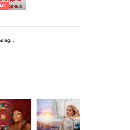
MAK
ding...