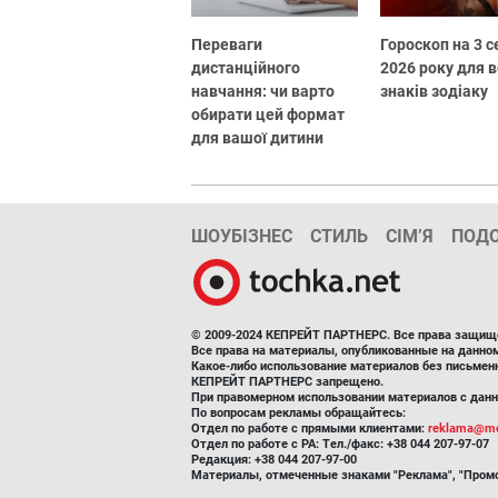
Переваги
Гороскоп на 3 
дистанційного
2026 року для в
навчання: чи варто
знаків зодіаку
обирати цей формат
для вашої дитини
ШОУБІЗНЕС
СТИЛЬ
СІМ’Я
ПОД
© 2009-2024 КЕПРЕЙТ ПАРТНЕРС. Все права защищ
Все права на материалы, опубликованные на данн
Какое-либо использование материалов без письмен
КЕПРЕЙТ ПАРТНЕРС запрещено.
При правомерном использовании материалов с данно
По вопросам рекламы обращайтесь:
Отдел по работе с прямыми клиентами:
reklama@me
Отдел по работе с РА: Тел./факс: +38 044 207-97-07
Редакция: +38 044 207-97-00
Материалы, отмеченные знаками "Реклама", "Промо