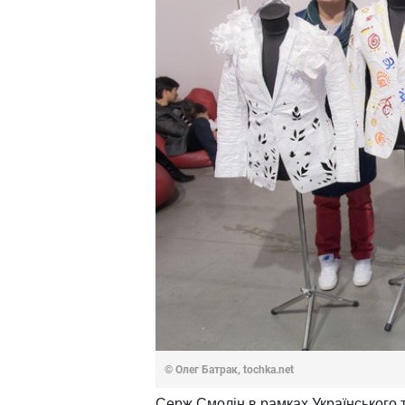
© Олег Батрак, tochka.net
Серж Смолін в рамках Українського 