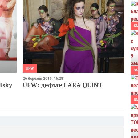
S
UFW
S
26 березня 2015, 16:28
tsky
UFW: дефіле LARA QUINT
S