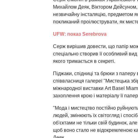
Михайлом Деяк, Віктором Дейсуном
незвичайну інсталяцію, предметом як
покликаний проілюструвати, як мистец
UFW: показ Serebrova
Серж вирішив довести, що папір мож
спеціально створив її особливий вид 
якого тримається в секреті.
Піджаки, спідниці та брюки з паперу
співвласниця галереї "Мистецька збі
міжнародної виставки Art Basel Miam
захоплення крою і матеріалу її папе
"Мода і мистецтво постійно руйнуют
людей, змінюють їх світогляд і спос
об'єктами не тільки свій будинок, ал
щоб воно стало не відокремленою ка
Деяк.