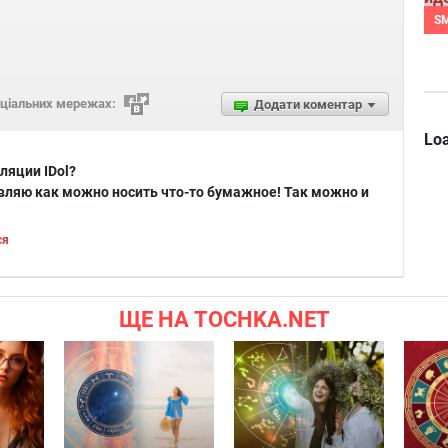
S
оціальних мережах:
Додати коментар
Loa
ляции IDol?
авляю как можно носить что-то бумажное! Так можно и
ся
ЩЕ НА TOCHKA.NET