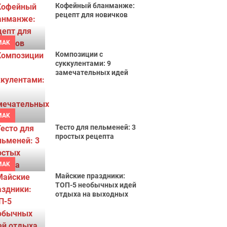
Кофейный бланманже:
рецепт для новичков
MAK
Композиции с
суккулентами: 9
замечательных идей
MAK
Тесто для пельменей: 3
простых рецепта
MAK
Майские праздники:
ТОП-5 необычных идей
отдыха на выходных