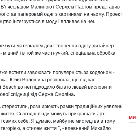
, В'ячеславом Малиною і Сержем Паєтом представив
ої став паперовмй одяг з картинами на ньому. Проект
тво інтегрується в моду і впливає на неї.
е бути матеріалом для створення одягу, дизайнер
- міцний і в той же час гнучкий, спеціальна обробка
 вже встигли завоювати популярність за кордоном -
рка" Юлія Волошина розповіла, що під час
i Beach до неї підходило багато людей висловити
рової спідниці від Сержа Смоліна.
ь стереотипи, розширюють рамки традиційних уявлень
іб життя. Сьогодні люди можуть прикрашати арт-
МИ
е і самих себе. Я думаю, майбутнє мистецтва в тому,
тегорією, а стилем життя ", - впевнений Михайло