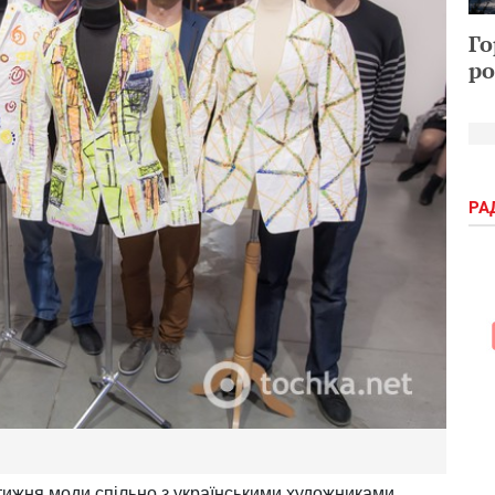
Го
ро
РА
тижня моди спільно з українськими художниками