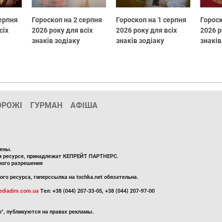
серпня
Гороскоп на 2 серпня
Гороскоп на 1 серпня
Гороск
сіх
2026 року для всіх
2026 року для всіх
2026 р
знаків зодіаку
знаків зодіаку
знаків
ОРОЖІ
ГУРМАН
АФІША
ены.
ом ресурсе, принадлежат КЕПРЕЙТ ПАРТНЕРС.
ного разрешения
го ресурса, гиперссылка на tochka.net обязательна.
diadim.com.ua
Тел: +38 (044) 207-33-05, +38 (044) 207-97-00
", публикуются на правах рекламы.