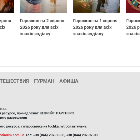
серпня
Гороскоп на 2 серпня
Гороскоп на 1 серпня
Гороск
сіх
2026 року для всіх
2026 року для всіх
2026 р
знаків зодіаку
знаків зодіаку
знаків
ТЕШЕСТВИЯ
ГУРМАН
АФИША
ены.
ом ресурсе, принадлежат КЕПРЕЙТ ПАРТНЕРС.
ного разрешения
го ресурса, гиперссылка на tochka.net обязательна.
diadim.com.ua
Тел: +38 (044) 207-33-05, +38 (044) 207-97-00