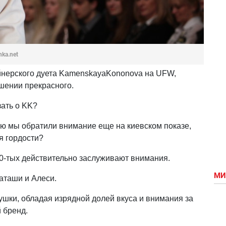
hka.net
йнерского дуета KamenskayaKononova на UFW,
шении прекрасного.
зать о KK?
рую мы обратили внимание еще на киевском показе,
я гордости?
0-тых действительно заслуживают внимания.
МИ
Наташи и Алеси.
ушки, обладая изрядной долей вкуса и внимания за
 бренд.