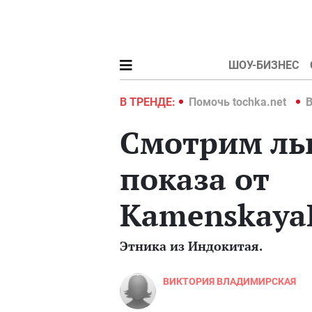
ШОУ-БИЗНЕС
hka.net
Война в Украине 2022
В ТРЕНДЕ:
Помочь tochka.net
В
Cмотрим ль
показа от
Kamenskaya
Этника из Индокитая.
ВИКТОРИЯ ВЛАДИМИРСКАЯ