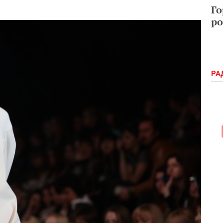
Го
ро
РА