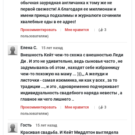
обычная заурядная англичанка к тому же не
первой свежести! А благодаря ее миллионам и
имени принца подхалимы и журналюги сочинили
хвалебные оды в ее адрес!
Прокомментировать
Мне нравится
(
3
пользователям
)
Елена С.
15 лет
назад
Внешность Кейт чем-то схожа с внешностью Леди
Ди . И это не удивительно, ведь сыновья часто , не
задумываясь об этом , находят себе избранницу
чем-то похожую на маму ... ))),,, А желуди и
листочки - самая изюминка, ни как у всех , за то
традиции ..., и это , одновременно подчеркивает
индивидуальность свадебного наряда невесты , а
главное ни чего лишнего ..
Прокомментировать
Мне нравится
(
3
пользователям
)
Гость
15 лет
назад
Красивая свадьба. И Кейт Миддлтон выглядела