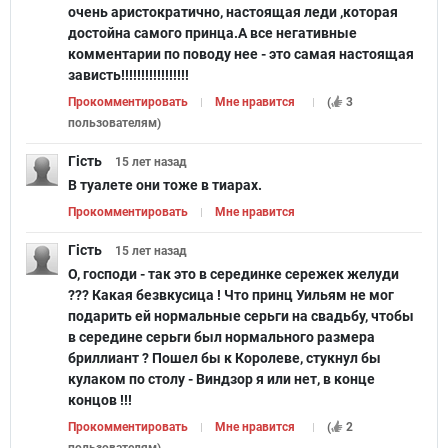
очень аристократично, настоящая леди ,которая
достойна самого принца.А все негативные
комментарии по поводу нее - это самая настоящая
зависть!!!!!!!!!!!!!!!!!
Прокомментировать
Мне нравится
(
3
пользователям
)
Гість
15 лет
назад
В туалете они тоже в тиарах.
Прокомментировать
Мне нравится
Гість
15 лет
назад
О, господи - так это в серединке сережек желуди
??? Какая безвкусица ! Что принц Уильям не мог
подарить ей нормальные серьги на свадьбу, чтобы
в середине серьги был нормального размера
бриллиант ? Пошел бы к Королеве, стукнул бы
кулаком по столу - Виндзор я или нет, в конце
концов !!!
Прокомментировать
Мне нравится
(
2
пользователям
)