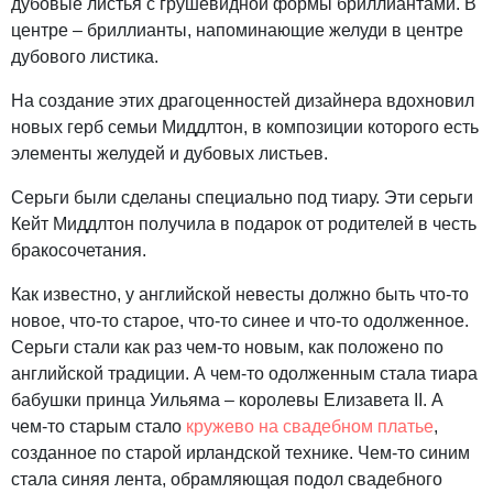
дубовые листья с грушевидной формы бриллиантами. В
центре – бриллианты, напоминающие желуди в центре
дубового листика.
На создание этих драгоценностей дизайнера вдохновил
новых герб семьи Миддлтон, в композиции которого есть
элементы желудей и дубовых листьев.
Серьги были сделаны специально под тиару. Эти серьги
Кейт Миддлтон получила в подарок от родителей в честь
бракосочетания.
Как известно, у английской невесты должно быть что-то
новое, что-то старое, что-то синее и что-то одолженное.
Серьги стали как раз чем-то новым, как положено по
английской традиции. А чем-то одолженным стала тиара
бабушки принца Уильяма – королевы Елизавета II. А
чем-то старым стало
кружево на свадебном платье
,
созданное по старой ирландской технике. Чем-то синим
стала синяя лента, обрамляющая подол свадебного