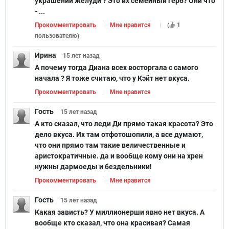
украшений желуди ? Это их семейный герб? Они что
- ...
Прокомментировать
Мне нравится
(
1
пользователю
)
Ирина
15 лет
назад
А почему тогда Диана всех восторгала с самого
начала ? Я тоже считаю, что у Кэйт нет вкуса.
Прокомментировать
Мне нравится
Гость
15 лет
назад
А кто сказал, что леди Ди прямо такая красота? Это
дело вкуса. Их там отфотошопили, а все думают,
что они прямо там такие величественные и
аристократичные. да и вообще кому они на хрен
нужны дармоеды и бездельники!
Прокомментировать
Мне нравится
Гость
15 лет
назад
Какая зависть? У миллионерши явно нет вкуса. А
вообще кто сказал, что она красивая? Самая