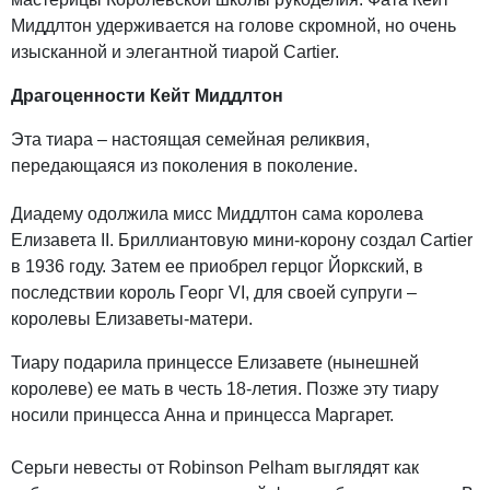
Миддлтон удерживается на голове скромной, но очень
изысканной и элегантной тиарой Cartier.
Драгоценности Кейт Миддлтон
Эта тиара – настоящая семейная реликвия,
передающаяся из поколения в поколение.
Диадему одолжила мисс Миддлтон сама королева
Елизавета II. Бриллиантовую мини-корону создал Cartier
в 1936 году. Затем ее приобрел герцог Йоркский, в
последствии король Георг VI, для своей супруги –
королевы Елизаветы-матери.
Тиару подарила принцессе Елизавете (нынешней
королеве) ее мать в честь 18-летия. Позже эту тиару
носили принцесса Анна и принцесса Маргарет.
Серьги невесты от Robinson Pelham выглядят как