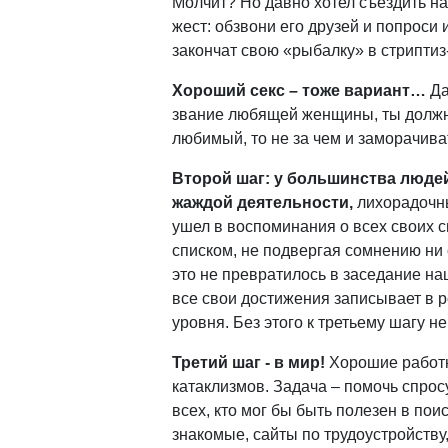
Молчит? Но давно хотел съездить на
жест: обзвони его друзей и попроси и
закончат свою «рыбалку» в стрипти
Хороший секс – тоже вариант…
Да
звание любящей женщины, ты должна
любимый, то не за чем и заморачив
Второй шаг: у большинства люде
жаждой деятельности,
лихорадочны
ушел в воспоминания о всех своих 
списком, не подвергая сомнению ни о
это не превратилось в заседание наш
все свои достижения записывает в р
уровня. Без этого к третьему шагу не
Третий шаг - в мир!
Хорошие работн
катаклизмов. Задача – помочь спрос
всех, кто мог бы быть полезен в пои
знакомые, сайты по трудоустройству