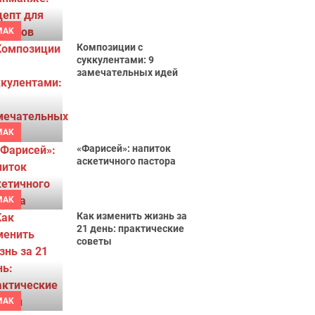
MAK
Композиции с
суккулентами: 9
замечательных идей
MAK
«Фарисей»: напиток
аскетичного пастора
MAK
Как изменить жизнь за
21 день: практические
советы
MAK