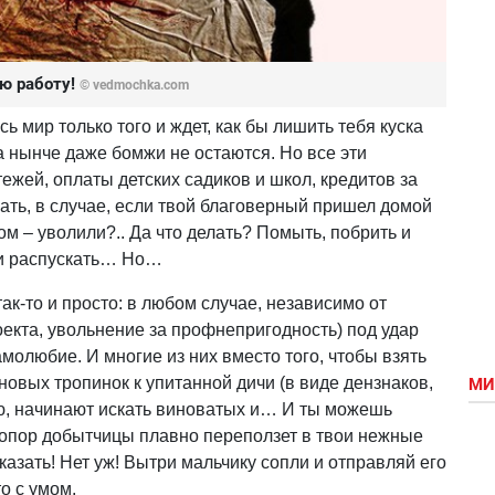
ую работу!
© vedmochka.com
есь мир только того и ждет, как бы лишить тебя куска
ба нынче даже бомжи не остаются. Но все эти
жей, оплаты детских садиков и школ, кредитов за
ать, в случае, если твой благоверный пришел домой
 – уволили?.. Да что делать? Помыть, побрить и
ни распускать… Но…
к-то и просто: в любом случае, независимо от
екта, увольнение за профнепригодность) под удар
молюбие. И многие из них вместо того, чтобы взять
 новых тропинок к упитанной дичи (в виде дензнаков,
МИ
ю, начинают искать виноватых и… И ты можешь
 топор добытчицы плавно переползет в твои нежные
казать! Нет уж! Вытри мальчику сопли и отправляй его
о с умом.