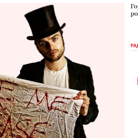
Го
ро
РА