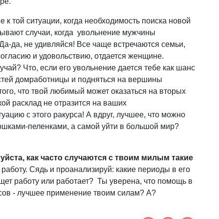
ре.
 к той ситуации, когда необходимость поиска новой
бывают случаи, когда увольнение мужчины
-да, не удивляйся! Все чаще встречаются семьи,
согласию и удовольствию, отдается женщине.
учай? Что, если его увольнение дается тебе как шанс
остей домработницы и подняться на вершины
 того, что твой любимый может оказаться на вторых
акой расклад не отразится на ваших
уацию с этого ракурса! А вдруг, лучшее, что можно
горшками-пеленками, а самой уйти в большой мир?
уйста, как часто случаются с твоим милым такие
 работу. Сядь и проанализируй: какие периоды в его
щет работу или работает? Ты уверена, что помощь в
сов - лучшее применение твоим силам? А?