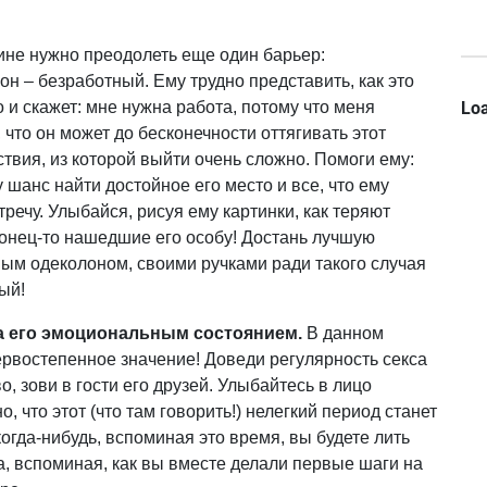
чине нужно преодолеть еще один барьер:
он – безработный. Ему трудно представить, как это
Loa
то и скажет: мне нужна работа, потому что меня
что он может до бесконечности оттягивать этот
ствия, из которой выйти очень сложно. Помоги ему:
у шанс найти достойное его место и все, что ему
тречу. Улыбайся, рисуя ему картинки, как теряют
онец-то нашедшие его особу! Достань лучшую
ым одеколоном, своими ручками ради такого случая
ый!
за его эмоциональным состоянием.
В данном
ервостепенное значение! Доведи регулярность секса
, зови в гости его друзей. Улыбайтесь в лицо
 что этот (что там говорить!) нелегкий период станет
гда-нибудь, вспоминая это время, вы будете лить
га, вспоминая, как вы вместе делали первые шаги на