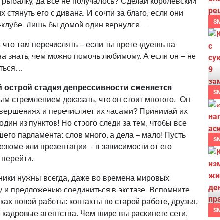
 рыбалку, да все не получалось? Сделай королевский
х стянуть его с дивана. И сочти за благо, если они
S
з-клубе. Лишь бы домой один вернулся…
 что там перечислять – если ты претендуешь на
 знать, чем можно помочь любимому. А если он – не
аться…
й острой стадия депрессивности сменяется
S
м стремлением доказать, что он стоит многого. Он
свершениях и перечисляет их часами? Принимай их
дин из пунктов! Но строго следи за тем, чтобы все
его парламента: слов много, а дела – мало! Пусть
S
езюме или презентации – в зависимости от его
 перейти.
ики нужны всегда, даже во времена мировых
у и предложению соединиться в экстазе. Вспомните
сках новой работы: контакты по старой работе, друзья,
S
, кадровые агентства. Чем шире вы раскинете сети,