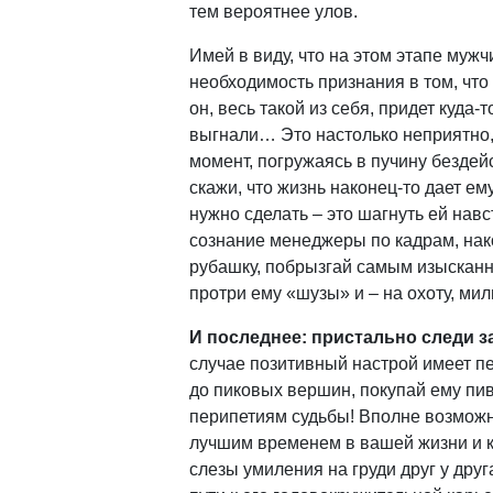
тем вероятнее улов.
Имей в виду, что на этом этапе муж
необходимость признания в том, что 
он, весь такой из себя, придет куда-
выгнали… Это настолько неприятно, 
момент, погружаясь в пучину бездей
скажи, что жизнь наконец-то дает ем
нужно сделать – это шагнуть ей навс
сознание менеджеры по кадрам, нак
рубашку, побрызгай самым изысканн
протри ему «шузы» и – на охоту, мил
И последнее: пристально следи 
случае позитивный настрой имеет п
до пиковых вершин, покупай ему пиво
перипетиям судьбы! Вполне возможно,
лучшим временем в вашей жизни и ко
слезы умиления на груди друг у дру