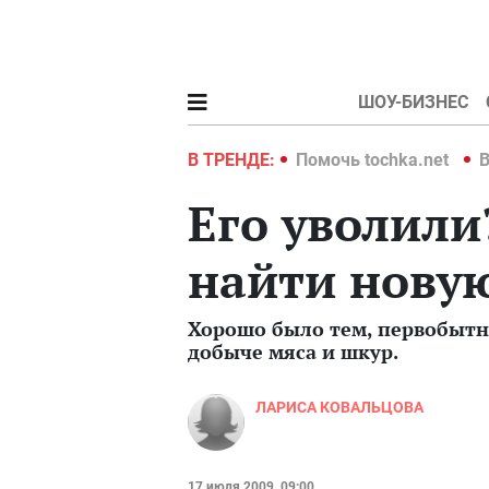
ШОУ-БИЗНЕС
hka.net
Война в Украине 2022
В ТРЕНДЕ:
Помочь tochka.net
В
Его уволили
найти новую
Хорошо было тем, первобытны
добыче мяса и шкур.
ЛАРИСА КОВАЛЬЦОВА
17 июля 2009, 09:00