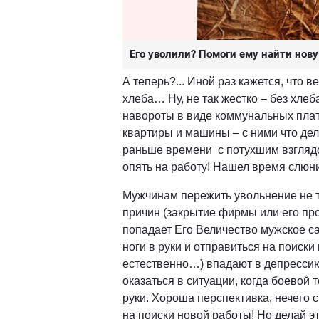
Его уволили? Помоги ему найти нов
А теперь?... Иной раз кажется, что в
хлеба… Ну, не так жестко – без хле
навороты в виде коммунальных плате
квартиры и машины – с ними что дел
раньше времени с потухшим взглядом
опять на работу! Нашел время слю
Мужчинам пережить увольнение не та
причин (закрытие фирмы или его про
попадает Его Величество мужское са
ноги в руки и отправиться на поиски
естественно…) впадают в депресси
оказаться в ситуации, когда боевой
руки. Хороша перспективка, нечего с
на поиски новой работы! Но делай эт