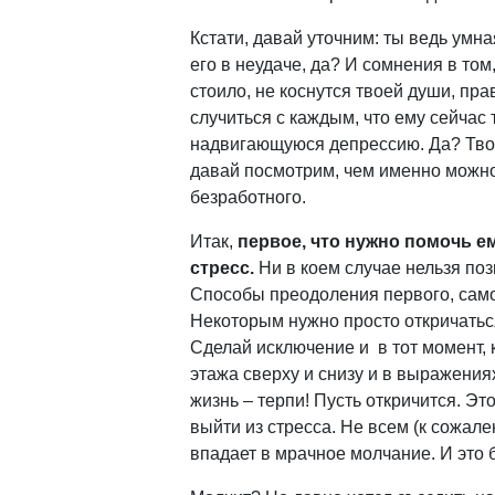
Кстати, давай уточним: ты ведь умн
его в неудаче, да? И сомнения в том,
стоило, не коснутся твоей души, пр
случиться с каждым, что ему сейчас
надвигающуюся депрессию. Да? Твои
давай посмотрим, чем именно можно 
безработного.
Итак,
первое, что нужно помочь е
стресс.
Ни в коем случае нельзя по
Способы преодоления первого, самог
Некоторым нужно просто откричаться
Сделай исключение и в тот момент, 
этажа сверху и снизу и в выражениях
жизнь – терпи! Пусть откричится. Эт
выйти из стресса. Не всем (к сожал
впадает в мрачное молчание. И это 