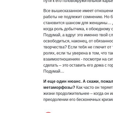
пути к его головокружительной карье
Все вышесказанное имеет отношение
работы не подлежит сомнению. Но 
становится шансом для женщины… Да
когда роль добытчика, к обоюдному 
Подумай, а вдруг это именно твой сл
освободиться, наконец, от обязанн
творчества? Если тебя не глючит от
ролях, если ты уверена в том, что т
взаимоотношениях - посмотри на сит
сделать – это оставить его дома с 
Подумай…
И еще один нюанс. А скажи, пожал
метаморфозы?
Как часто он теряет
жизни продолжительнее – когда он и
преодолении его бесконечных кризи