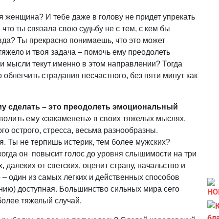
ая женщина? И тебе даже в голову не придет упрекать
 что ты связала свою судьбу не с тем, с кем бы
авда? Ты прекрасно понимаешь, что это может
 тяжело и твоя задача – помочь ему преодолеть
 мысли текут именно в этом направлении? Тогда
облегчить страдания несчастного, без пяти минут как
му сделать – это преодолеть эмоциональный
зволить ему «закаменеть» в своих тяжелых мыслях.
о острого, стресса, весьма разнообразны.
. Ты не терпишь истерик, тем более мужских?
когда он повысит голос до уровня слышимости на три
, далеких от светских, оценит страну, начальство и
о – один из самых легких и действенных способов
ению) доступная. Большинство сильных мира сего
НО
более тяжелый случай.