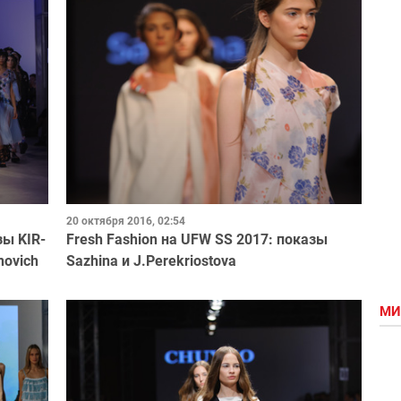
20 октября 2016, 02:54
зы KIR-
Fresh Fashion на UFW SS 2017: показы
novich
Sazhina и J.Perekriostova
МИ