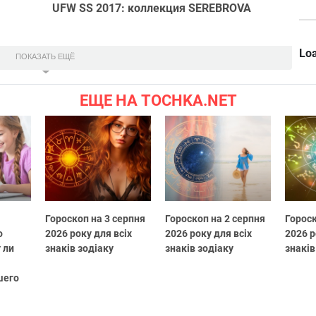
UFW SS 2017: коллекция SEREBROVA
Loa
ПОКАЗАТЬ ЕЩЁ
ЕЩЕ НА TOCHKA.NET
Гороскоп на 3 серпня
Гороскоп на 2 серпня
Гороск
о
2026 року для всіх
2026 року для всіх
2026 р
 ли
знаків зодіаку
знаків зодіаку
знаків
шего