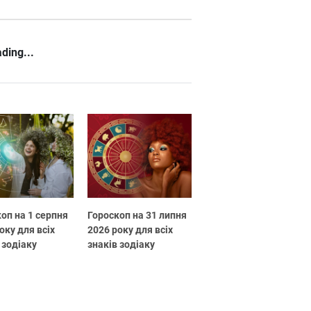
ding...
оп на 1 серпня
Гороскоп на 31 липня
оку для всіх
2026 року для всіх
 зодіаку
знаків зодіаку