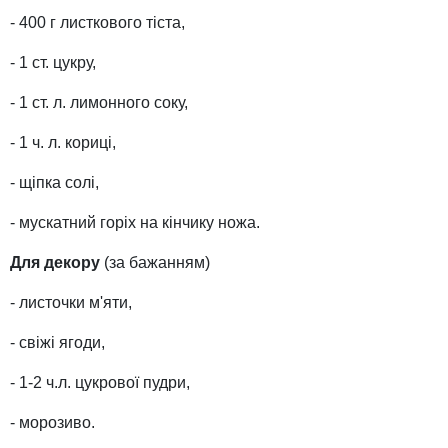
- 400 г листкового тіста,
- 1 ст. цукру,
- 1 ст. л. лимонного соку,
- 1 ч. л. кориці,
- щіпка солі,
- мускатний горіх на кінчику ножа.
Для декору
(за бажанням)
- листочки м'яти,
- свіжі ягоди,
- 1-2 ч.л. цукрової пудри,
- морозиво.