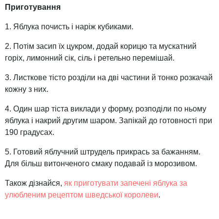
Приготування
1. Яблука почисть і наріж кубиками.
2. Потім засип їх цукром, додай корицю та мускатний
горіх, лимонний сік, сіль і ретельно перемішай.
3. Листкове тісто розділи на дві частини й тонко розкачай
кожну з них.
4. Один шар тіста виклади у форму, розподіли по ньому
яблука і накрий другим шаром. Запікай до готовності при
190 градусах.
5. Готовий яблучний штрудель прикрась за бажанням.
Для більш витонченого смаку подавай із морозивом.
Також дізнайся,
як приготувати запечені яблука за
улюбленим рецептом шведської королеви
.