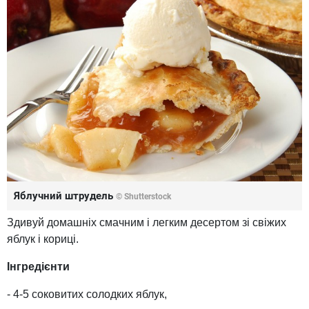
Яблучний штрудель
© Shutterstock
Здивуй домашніх смачним і легким десертом зі свіжих
яблук і кориці.
Інгредієнти
- 4-5 соковитих солодких яблук,