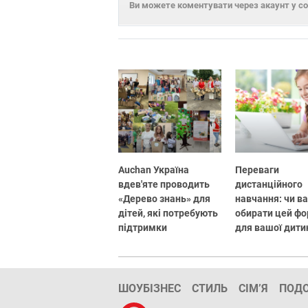
Ви можете коментувати через акаунт у с
Auchan Україна
Переваги
вдев'яте проводить
дистанційного
«Дерево знань» для
навчання: чи в
дітей, які потребують
обирати цей ф
підтримки
для вашої дити
ШОУБІЗНЕС
СТИЛЬ
СІМ’Я
ПОД