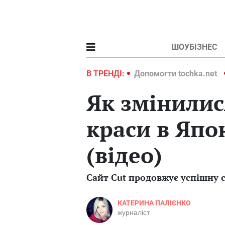
ШОУБІЗНЕС
ochka.net
Війна в Україні 2022
В ТРЕНДІ:
Допомогти tochka.net
Як змінилис
краси в Япон
(відео)
Сайт Cut продовжує успішну с
КАТЕРИНА ПАЛІЄНКО
журналіст