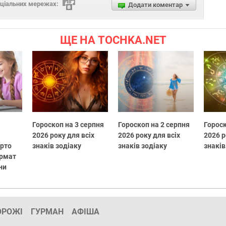
оціальних мережах:
Додати коментар
ЩЕ НА TOCHKA.NET
Гороскоп на 3 серпня
Гороскоп на 2 серпня
Гороск
2026 року для всіх
2026 року для всіх
2026 р
арто
знаків зодіаку
знаків зодіаку
знаків
ормат
ни
ОРОЖІ
ГУРМАН
АФІША