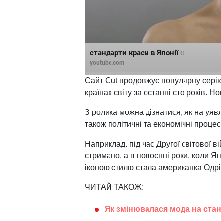
стандарти краси в Японії
©
youtube.com
Сайт Cut продовжує популярну серію 
країнах світу за останні сто років. Н
З ролика можна дізнатися, як на уявл
також політичні та економічні проце
Наприклад, під час Другої світової 
стримано, а в повоєнні роки, коли 
іконою стилю стала американка Одрі
ЧИТАЙ ТАКОЖ:
Як змінювалася мода на станд