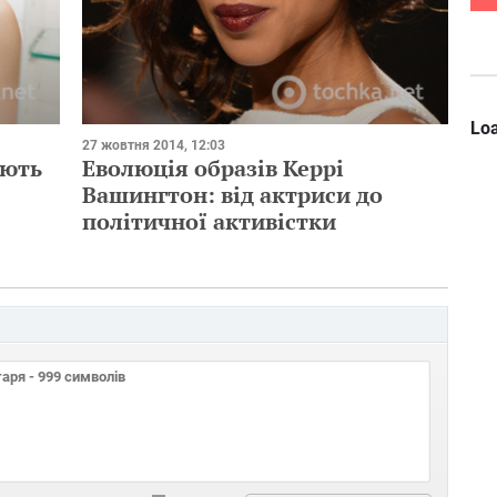
Loa
27 жовтня 2014, 12:03
ають
Еволюція образів Керрі
Вашингтон: від актриси до
політичної активістки