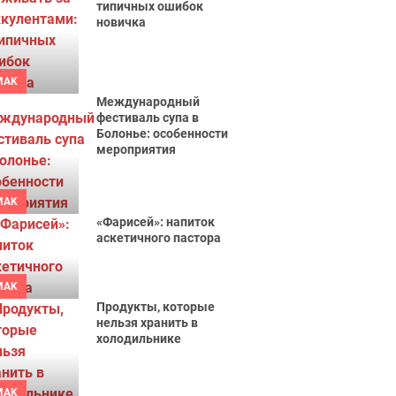
типичных ошибок
новичка
MAK
Международный
фестиваль супа в
Болонье: особенности
мероприятия
MAK
«Фарисей»: напиток
аскетичного пастора
MAK
Продукты, которые
нельзя хранить в
холодильнике
MAK