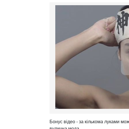
Бонус відео - за кількома луками мо
вулична мода.