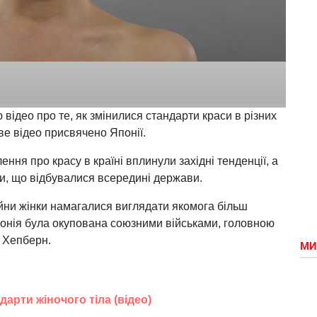
відео про те, як змінилися стандарти краси в різних
ове відео присвячено Японії.
ення про красу в країні вплинули західні тенденції, а
си, що відбувалися всередині держави.
війни жінки намагалися виглядати якомога більш
Японія була окупована союзними військами, головною
 Хепберн.
МИ
арти жіночого тіла (відео)