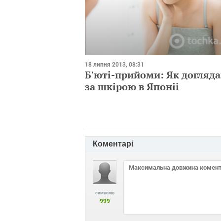
18 липня 2013, 08:31
Б'юті-прийоми: Як догляд
за шкірою в Японіі
Коментарі
символів
999