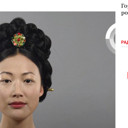
Го
ро
РА