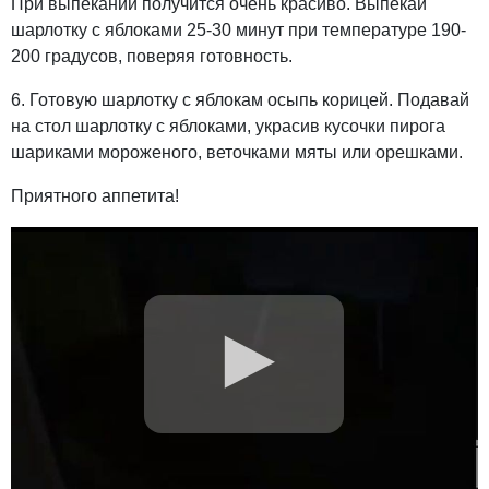
При выпекании получится очень красиво. Выпекай
шарлотку с яблоками 25-30 минут при температуре 190-
200 градусов, поверяя готовность.
6. Готовую шарлотку с яблокам осыпь корицей. Подавай
на стол шарлотку с яблоками, украсив кусочки пирога
шариками мороженого, веточками мяты или орешками.
Приятного аппетита!