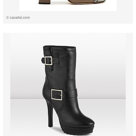
©
casadei.com