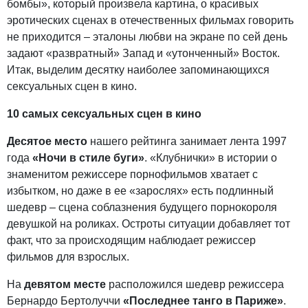
бомбы», который произвела картина, о красивых
эротических сценах в отечественных фильмах говорить
не приходится – эталоны любви на экране по сей день
задают «развратный» Запад и «утонченный» Восток.
Итак, выделим десятку наиболее запоминающихся
сексуальных сцен в кино.
10 самых сексуальных сцен в кино
Десятое место
нашего рейтинга занимает лента 1997
года
«Ночи в стиле буги»
. «Клубнички» в истории о
знаменитом режиссере порнофильмов хватает с
избытком, но даже в ее «зарослях» есть подлинный
шедевр – сцена соблазнения будущего порнокороля
девушкой на роликах. Остроты ситуации добавляет тот
факт, что за происходящим наблюдает режиссер
фильмов для взрослых.
На
девятом месте
расположился шедевр режиссера
Бернардо Бертолуччи
«Последнее танго в Париже»
.