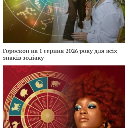
Гороскоп на 1 серпня 2026 року для всіх
знаків зодіаку