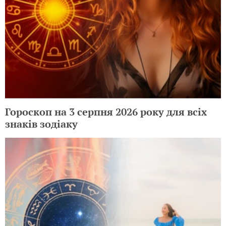
Гороскоп на 3 серпня 2026 року для всіх
знаків зодіаку