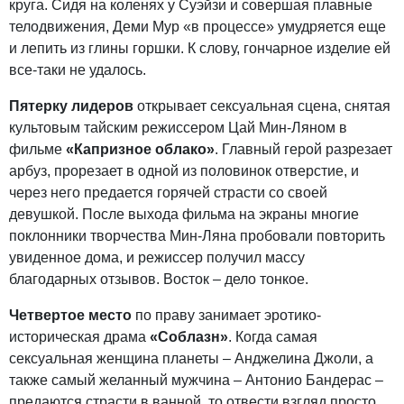
круга. Сидя на коленях у Суэйзи и совершая плавные
телодвижения, Деми Мур «в процессе» умудряется еще
и лепить из глины горшки. К слову, гончарное изделие ей
все-таки не удалось.
Пятерку лидеров
открывает сексуальная сцена, снятая
культовым тайским режиссером Цай Мин-Ляном в
фильме
«Капризное облако»
. Главный герой разрезает
арбуз, прорезает в одной из половинок отверстие, и
через него предается горячей страсти со своей
девушкой. После выхода фильма на экраны многие
поклонники творчества Мин-Ляна пробовали повторить
увиденное дома, и режиссер получил массу
благодарных отзывов. Восток – дело тонкое.
Четвертое место
по праву занимает эротико-
историческая драма
«Соблазн»
. Когда самая
сексуальная женщина планеты – Анджелина Джоли, а
также самый желанный мужчина – Антонио Бандерас –
предаются страсти в ванной, то отвести взгляд просто