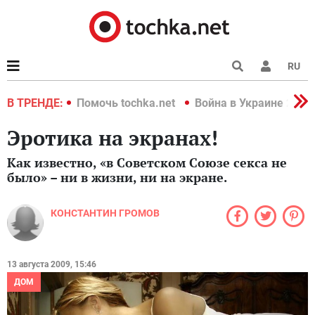
RU
краине 2022
В ТРЕНДЕ:
Помочь tochka.net
Война в Украине 2022
Эротика на экранах!
Как известно, «в Советском Союзе секса не
было» – ни в жизни, ни на экране.
КОНСТАНТИН ГРОМОВ
13 августа 2009, 15:46
ДОМ