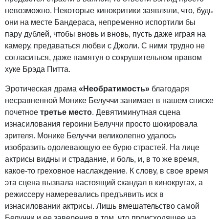
невозможно. Некоторые кинокритики заявляли, что, будь
они на месте Бандераса, непременно испортили бы
пару дублей, чтобы вновь и вновь, пусть даже играя на
камеру, предаваться любви с Джоли. С ними трудно не
согласиться, даже памятуя о сокрушительном правом
хуке Брэда Питта.
Эротическая драма
«Необратимость»
благодаря
несравненной Монике Белуччи занимает в нашем списке
почетное
третье место
. Девятиминутная сцена
изнасилования героини Белуччи просто шокировала
зрителя. Монике Белуччи великолепно удалось
изобразить одолевающую ее бурю страстей. На лице
актрисы видны и страдание, и боль, и, в то же время,
какое-то греховное наслаждение. К слову, в свое время
эта сцена вызвала настоящий скандал в кинокругах, а
режиссеру намеревались предъявить иск в
изнасиловании актрисы. Лишь вмешательство самой
Белуччи и ее заверения в том, что происходящее на