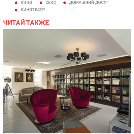
КИНО
СЕКС
ДОМАШНИЙ ДОСУГ
КИНОТЕАТР
ЧИТАЙ ТАКЖЕ