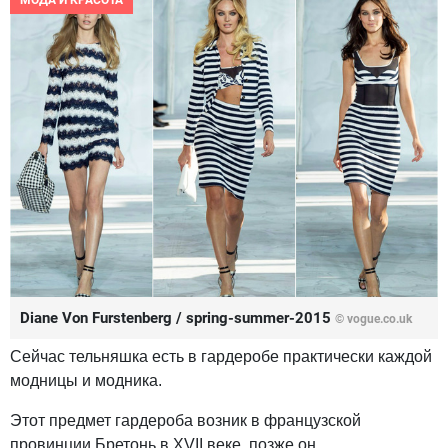
МОДА И КРАСОТА
Diane Von Furstenberg / spring-summer-2015
© vogue.co.uk
Сейчас тельняшка есть в гардеробе практически каждой
модницы и модника.
Этот предмет гардероба возник в французской
провинции Бретонь в XVII веке, позже он