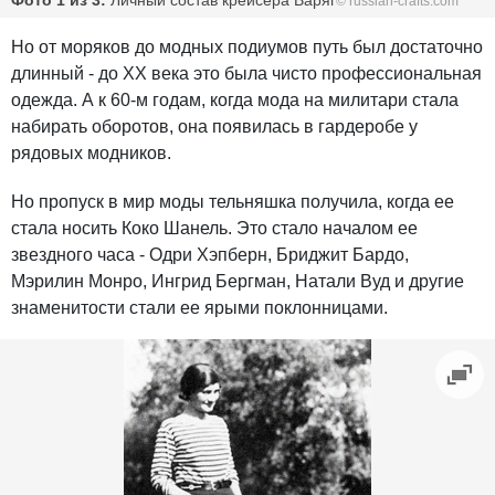
Фото 1 из 3:
Личный состав крейсера Варяг
© russian-crafts.com
Но от моряков до модных подиумов путь был достаточно
длинный - до XX века это была чисто профессиональная
одежда. А к 60-м годам, когда мода на милитари стала
набирать оборотов, она появилась в гардеробе у
рядовых модников.
Но пропуск в мир моды тельняшка получила, когда ее
стала носить Коко Шанель. Это стало началом ее
звездного часа - Одри Хэпберн, Бриджит Бардо,
Мэрилин Монро, Ингрид Бергман, Натали Вуд и другие
знаменитости стали ее ярыми поклонницами.