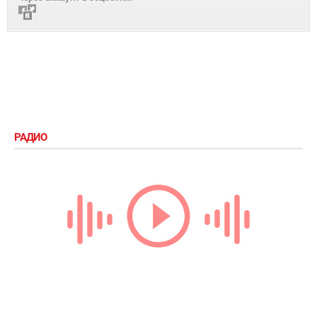
РАДИО