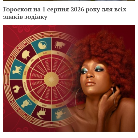
Гороскоп на 1 серпня 2026 року для всіх
знаків зодіаку