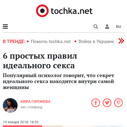
RU
краине 2022
В ТРЕНДЕ:
Помочь tochka.net
Война в Украине 2022
6 простых правил
идеального секса
Популярный психолог говорит, что секрет
идеального секса находится внутри самой
женщины
КИРА ГИРЖЕВА
экс-главред
19 января 2018, 18:35