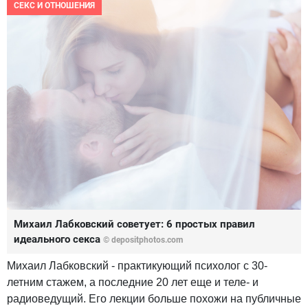
СЕКС И ОТНОШЕНИЯ
Михаил Лабковский советует: 6 простых правил
идеального секса
© depositphotos.com
Михаил Лабковский - практикующий психолог с 30-
летним стажем, а последние 20 лет еще и теле- и
радиоведущий. Его лекции больше похожи на публичные