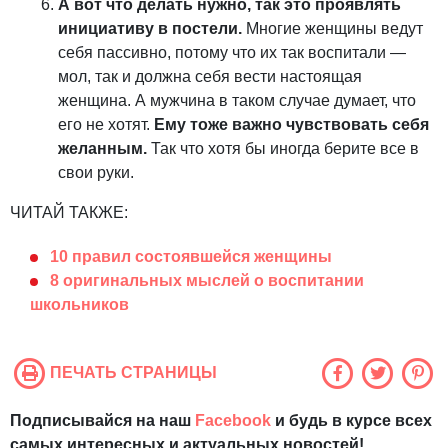
А вот что делать нужно, так это проявлять
инициативу в постели.
Многие женщины ведут
себя пассивно, потому что их так воспитали —
мол, так и должна себя вести настоящая
женщина. А мужчина в таком случае думает, что
его не хотят.
Ему тоже важно чувствовать себя
желанным.
Так что хотя бы иногда берите все в
свои руки.
ЧИТАЙ ТАКЖЕ:
10 правил состоявшейся женщины
8 оригинальных мыслей о воспитании
школьников
ПЕЧАТЬ СТРАНИЦЫ
Подписывайся на наш
Facebook
и будь в курсе всех
самых интересных и актуальных новостей!