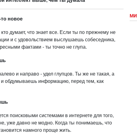
вой интеллект выше, чем ты думала
МИ
-то новое
от, кто думает, что знает все. Если ты по прежнему не
ации и с удовольствием выслушаешь собеседника,
ресными фактами - ты точно не глупа.
ишь
лево и направо - удел глупцов. Ты же не такая, а
 и обдумываешь информацию, перед тем, как
ишь
уется поисковыми системами в интернете для того,
не, уже давно не модно. Когда ты понимаешь, что
становится намного проще жить.