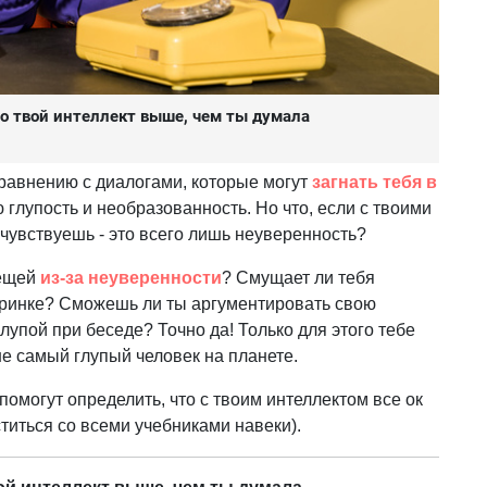
что твой интеллект выше, чем ты думала
сравнению с диалогами, которые могут
загнать тебя в
 глупость и необразованность. Но что, если с твоими
ы чувствуешь - это всего лишь неуверенность?
вещей
из-за неуверенности
? Смущает ли тебя
еринке? Сможешь ли ты аргументировать свою
лупой при беседе? Точно да! Только для этого тебе
 не самый глупый человек на планете.
помогут определить, что с твоим интеллектом все ок
оститься со всеми учебниками навеки).