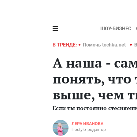
ШОУ-БИЗНЕС
hka.net
Война в Украине 2022
В ТРЕНДЕ:
Помочь tochka.net
В
А наша - са
понять, что
выше, чем 
Если ты постоянно стесняешьс
ЛЕРА ИВАНОВА
lifestyle-редактор