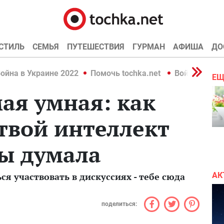
СТИЛЬ
СЕМЬЯ
ПУТЕШЕСТВИЯ
ГУРМАН
АФИША
ДО
ойна в Украине 2022
Помочь tochka.net
Война в Укр
ЕЩ
мая умная: как
 твой интеллект
ты думала
я участвовать в дискуссиях - тебе сюда
АК
поделиться: