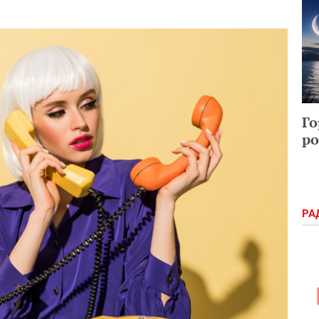
Го
ро
РА