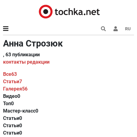
RU
Анна Строзюк
, 63 публикации
контакты редакции
Все
63
Статьи
7
Галерея
56
Видео
0
Топ
0
Мастер-класс
0
Статьи
0
Статьи
0
Статьи
0