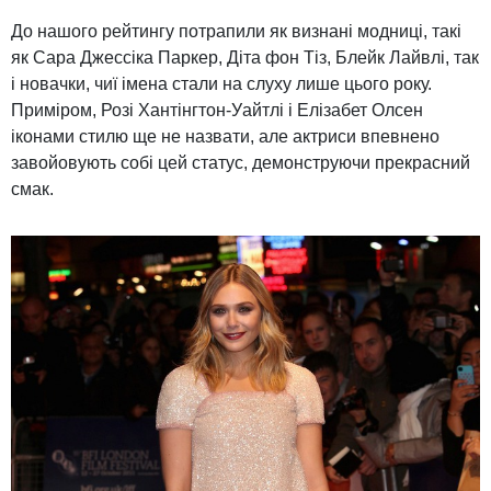
До
наш
ого
рейтингу
потрапили
як визнані
модниці
, такі
як
Сара
Джессіка
Паркер
, Діта
фон
Тіз,
Блейк
Лайвлі,
так
і новачки,
чиї
імена
стали
на слуху
лише цього року
.
Приміром
, Розі
Хантінгтон
-
Уайтлі
і Елізабет
Олсен
іконами
стилю ще
не назвати,
але
актриси
впевнено
завойовують
собі цей
статус,
демонструючи
прекрасний
смак.