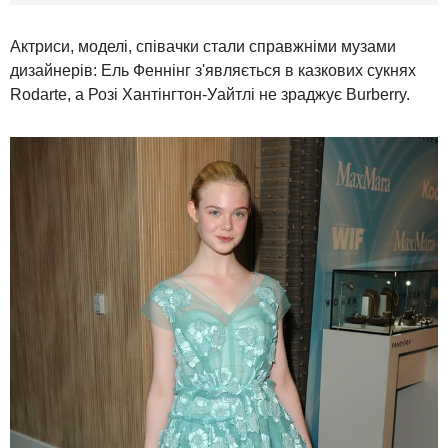
Актриси
, моделі
, співачки
стали
справжніми
музами
дизайнерів:
Ель
Феннінг
з'являється
в
казкових
сукнях
Rodarte
, а
Розі Хантінгтон
-
Уайтлі
не зраджує
Burberry.