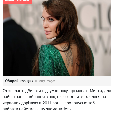
МОДА ТА КРАСА
Обирай кращих
© Getty Images
Отже, час
підбивати
підсумки
року, що минає
.
Ми
згадали
найяскравіші
вбрання зірок
, в
яких
вони
з'являлися
на
червоних
доріжках
в 2011
році, і
пропонуємо
тобі
вибрати
найстильнішу
знаменитість.