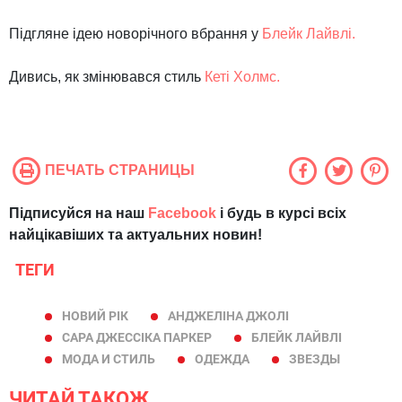
Підгляне
ідею
новорічного вбрання
у
Блейк
Лайвлі.
Дивись,
як змінювався
стиль
Кеті
Холмс.
ПЕЧАТЬ СТРАНИЦЫ
Підписуйся на наш
Facebook
і будь в курсі всіх
найцікавіших та актуальних новин!
ТЕГИ
НОВИЙ РІК
АНДЖЕЛІНА ДЖОЛІ
САРА ДЖЕССІКА ПАРКЕР
БЛЕЙК ЛАЙВЛІ
МОДА И СТИЛЬ
ОДЕЖДА
ЗВЕЗДЫ
ЧИТАЙ ТАКОЖ