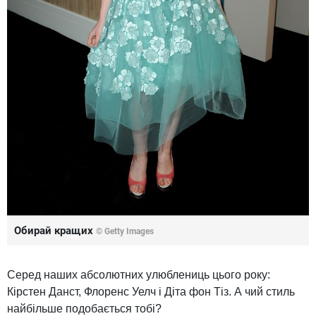
Обирай кращих
© Getty Images
Серед
наших
абсолютних
улюблениць
цього року:
Кірстен
Данст
, Флоренс
Уелч
і Діта
фон
Тіз.
А
чий
стиль
найбільше
подобається
тобі
?