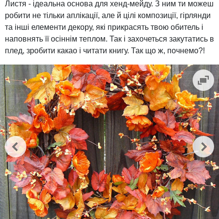
Листя - ідеальна основа для хенд-мейду. З ним ти можеш
робити не тільки аплікації, але й цілі композиції, гірлянди
та інші елементи декору, які прикрасять твою обитель і
наповнять її осіннім теплом. Так і захочеться закутатись в
плед, зробити какао і читати книгу. Так що ж, почнемо?!