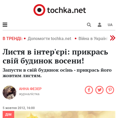
UA
країні 2022
В ТРЕНДІ:
Допомогти tochka.net
Війна в Україні 202
Листя в інтер'єрі: прикрась
свій будинок восени!
Запусти в свій будинок осінь - прикрась його
жовтим листям.
АННА ФЕЗЕР
журналістка
5 жовтня 2012, 16:00
ДІМ