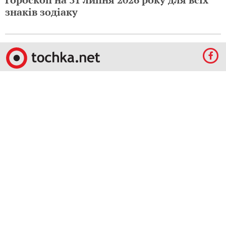
знаків зодіаку
© 2009-2023 КЕПРЕЙТ ПАРТНЕРС. Все права защищены.
Все права на материалы, опубликованные на данном ресурсе, принадлежат
КЕПРЕЙТ ПАРТНЕРС.
Какое-либо использование материалов без письменного разрешения
КЕПРЕЙТ ПАРТНЕРС запрещено.
При правомерном использовании материалов с данного ресурса, гиперссылка на
tochka.net обязательна.
По вопросам рекламы обращайтесь:
Отдел по работе с прямыми клиентами:
reklama@mediadim.com.ua
Тел: +38
(044) 207-33-05, +38 (044) 207-97-00
Отдел по работе с РА: Тел./факс: +38 044 207-97-07
Редакция:
+38 044 207-97-00, E-mail редакции:
d.kalinina@umh.com.ua
Материалы, отмеченные знаками "Реклама", "Промо", публикуются на правах
рекламы.
Правила пользования
,
Политика в сфере конфиденциальности и персональных
данных.
Для удобства пользования сайтом используются Cookies.
Узнать больше.