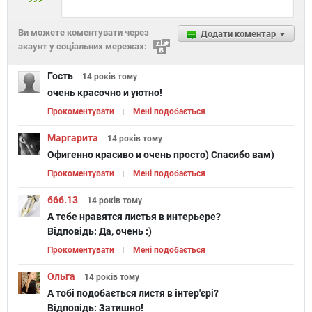
Ви можете коментувати через
Додати коментар
акаунт у соціальних мережах:
Гость
14 років
тому
очень красочно и уютно!
Прокоментувати
Мені подобається
Маргарита
14 років
тому
Офигенно красиво и очень просто) Спасибо вам)
Прокоментувати
Мені подобається
666.13
14 років
тому
А тебе нравятся листья в интерьере?
Відповідь:
Да, очень :)
Прокоментувати
Мені подобається
Ольга
14 років
тому
А тобі подобається листя в інтер'єрі?
Відповідь:
Затишно!