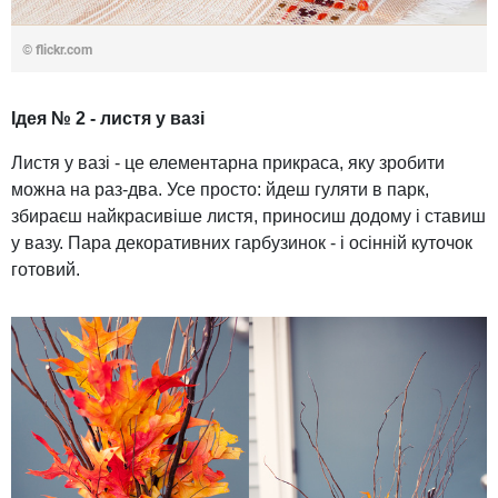
© flickr.com
Ідея № 2 - листя у вазі
Листя у вазі - це елементарна прикраса, яку зробити
можна на раз-два. Усе просто: йдеш гуляти в парк,
збираєш найкрасивіше листя, приносиш додому і ставиш
у вазу. Пара декоративних гарбузинок - і осінній куточок
готовий.