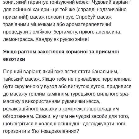
зони, який гарантує тонізуючий ефект. Чудовий варіант
для осінньої хандри - це той же (справді надзвичайно
приємний!) масаж голови і рук. Спробуй масаж
трав'яними мішечками або ароматерапевтичні
процедури з олійкою бергамоту, гіркого апельсина,
лемонграсса. Хандру як рукою зніме!
Якщо раптом захотілося корисної та приємної
екзотики
Перший варіант, який вже встиг стати банальним, -
тайський масаж. Якщо тебе не приваблює перспектива
бути скрученою у вузол або вигнутою дугою, придивися
до масажу теплим камінням, турецького мильного spa-
масажу з використанням рукавички кесса,
релаксаційного масажу в комплексі з шоколадним
обгортанням. Скажи, ну чим не чудові засоби для того,
щоб зігрітися в холодні осінні дні і досліджувати нові
горизонти в б'юті-задоволеннях?