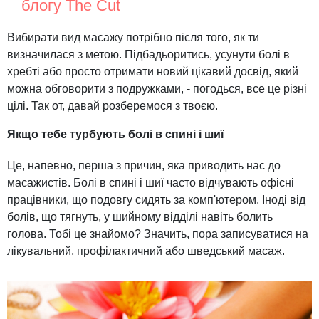
блогу The Cut
Вибирати вид масажу потрібно після того, як ти
визначилася з метою. Підбадьоритись, усунути болі в
хребті або просто отримати новий цікавий досвід, який
можна обговорити з подружками, - погодься, все це різні
цілі. Так от, давай розберемося з твоєю.
Якщо тебе турбують болі в спині і шиї
Це, напевно, перша з причин, яка приводить нас до
масажистів. Болі в спині і шиї часто відчувають офісні
працівники, що подовгу сидять за комп'ютером. Іноді від
болів, що тягнуть, у шийному відділі навіть болить
голова. Тобі це знайомо? Значить, пора записуватися на
лікувальний, профілактичний або шведський масаж.