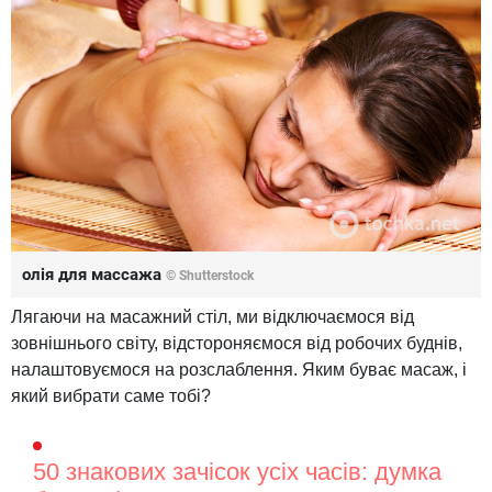
олія для массажа
© Shutterstock
Лягаючи на масажний стіл, ми відключаємося від
зовнішнього світу, відстороняємося від робочих буднів,
налаштовуємося на розслаблення. Яким буває масаж, і
який вибрати саме тобі?
50 знакових зачісок усіх часів: думка