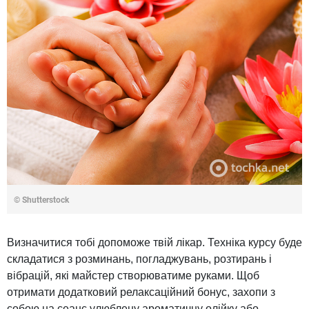
© Shutterstock
Визначитися тобі допоможе твій лікар. Техніка курсу буде
складатися з розминань, погладжувань, розтирань і
вібрацій, які майстер створюватиме руками. Щоб
отримати додатковий релаксаційний бонус, захопи з
собою на сеанс улюблену ароматичну олійку або