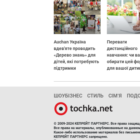
Auchan Україна
Переваги
вдев'яте проводить
дистанційного
«Дерево знань» для
навчання: чи в
дітей, які потребують
обирати цей ф
підтримки
для вашої дити
ШОУБІЗНЕС
СТИЛЬ
СІМ’Я
ПОД
© 2009-2024 КЕПРЕЙТ ПАРТНЕРС. Все права защищ
Все права на материалы, опубликованные на данн
Какое-либо использование материалов без письмен
КЕПРЕЙТ ПАРТНЕРС запрещено.