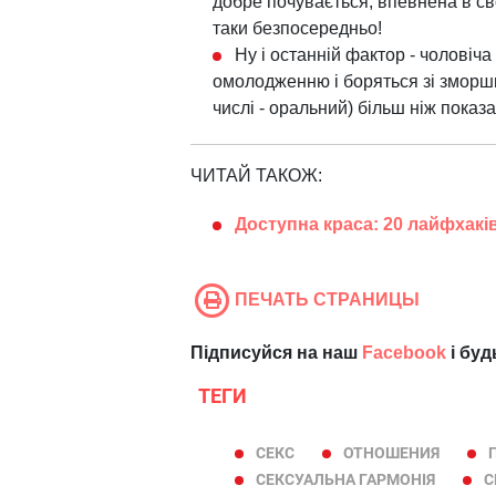
добре почувається, впевнена в св
таки безпосередньо!
Ну і останній фактор - чоловіч
омолодженню і боряться зі зморшк
числі - оральний) більш ніж показ
ЧИТАЙ ТАКОЖ:
Доступна краса: 20 лайфхакі
ПЕЧАТЬ СТРАНИЦЫ
Підписуйся на наш
Facebook
і буд
ТЕГИ
СЕКС
ОТНОШЕНИЯ
СЕКСУАЛЬНА ГАРМОНІЯ
С