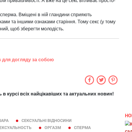
оїй привабливості. А вже на це секс впливає просто-
а сперма. Вміщені в ній гландини сприяють
ами та іншими ознаками старіння. Тому секс (у тому
аний, щоб зберегти молодість.
в для догляду за собою
ь в курсі всіх найцікавіших та актуальних новин!
НО
ПАРА
СЕКСУАЛЬНІ ВІДНОСИНИ
ЕКСУАЛЬНОСТЬ
ОРГАЗМ
СПЕРМА