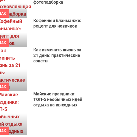
фотоподборка
MAK
Кофейный бланманже:
рецепт для новичков
MAK
Как изменить жизнь за
21 день: практические
советы
MAK
Майские праздники:
ТОП-5 необычных идей
отдыха на выходных
MAK