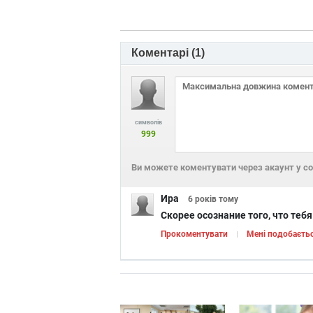
Коментарі (
1
)
символів
999
Ви можете коментувати через акаунт у с
Ира
6 років
тому
Скорее осознание того, что теб
Прокоментувати
Мені подобаєть