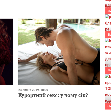
S
S
S
24 липня 2019, 18:20
Курортний секс: у чому сік?
S