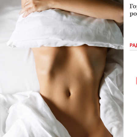
Го
ро
РА