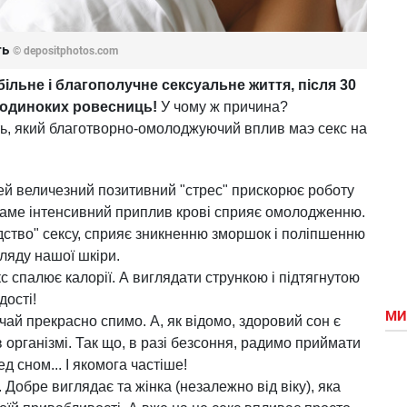
ть
© depositphotos.com
абільне і благополучне сексуальне життя, після 30
 одиноких ровесниць!
У чому ж причина?
ь, який благотворно-омолоджуючий вплив маэ секс на
Цей величезний позитивний "стрес" прискорює роботу
, саме інтенсивний приплив крові сприяє омолодженню.
дство" сексу, сприяє зникненню зморшок і поліпшенню
гляду нашої шкіри.
с спалює калорії. А виглядати стрункою і підтягнутою
дості!
МИ
чай прекрасно спимо. А, як відомо, здоровий сон є
 організмі. Так що, в разі безсоння, радимо приймати
 сном... І якомога частіше!
 Добре виглядає та жінка (незалежно від віку), яка