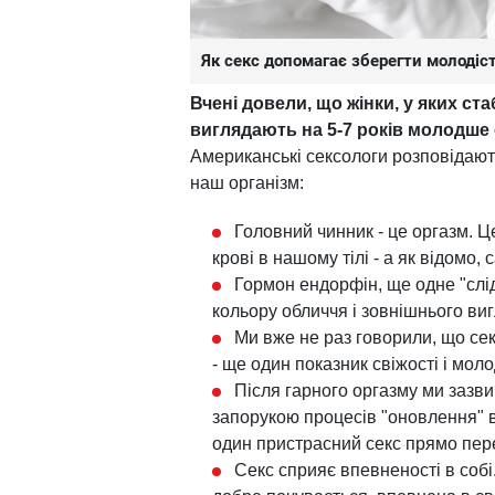
Як секс допомагає зберегти молодіс
Вчені довели, що жінки, у яких ст
виглядають на 5-7 років молодше
Американські сексологи розповідают
наш організм:
Головний чинник - це оргазм. 
крові в нашому тілі - а як відомо
Гормон ендорфін, ще одне "слі
кольору обличчя і зовнішнього ви
Ми вже не раз говорили, що сек
- ще один показник свіжості і моло
Після гарного оргазму ми зазви
запорукою процесів "оновлення" в
один пристрасний секс прямо перед
Секс сприяє впевненості в собі.