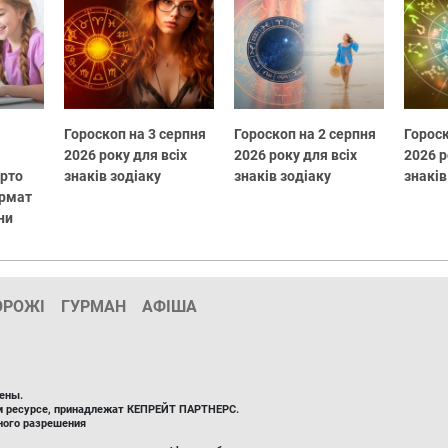
Гороскоп на 3 серпня
Гороскоп на 2 серпня
Гороск
2026 року для всіх
2026 року для всіх
2026 р
арто
знаків зодіаку
знаків зодіаку
знаків
ормат
ни
ОРОЖІ
ГУРМАН
АФІША
ены.
ом ресурсе, принадлежат КЕПРЕЙТ ПАРТНЕРС.
ного разрешения