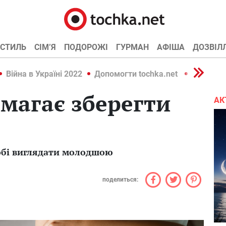
СТИЛЬ
СІМ’Я
ПОДОРОЖІ
ГУРМАН
АФІША
ДОЗВІЛ
Війна в Україні 2022
Допомогти tochka.net
Війна в У
омагає зберегти
АК
обі виглядати молодшою
поделиться: