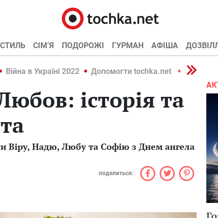
СТИЛЬ
СІМ’Я
ПОДОРОЖІ
ГУРМАН
АФІША
ДОЗВІЛ
Війна в Україні 2022
Допомогти tochka.net
Війна в У
АК
 Любов: історія та
ята
ти Віру, Надю, Любу та Софію з Днем ангела
поделиться:
Го