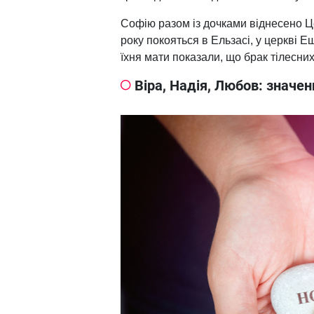
Софію разом із дочками віднесено Ц
року покояться в Ельзасі, у церкві Е
їхня мати показали, що брак тілесних
Віра, Надія, Любов: значен