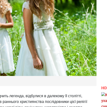
НО
дчить легенда, відбулися в далекому ІІ столітті,
 раннього християнства послідовники цієї релігії