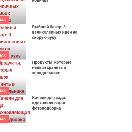
новичка
MAK
Рыбный базар: 3
великолепных идеи на
скорую руку
MAK
Продукты, которые
нельзя хранить в
холодильнике
MAK
Качели для сада:
вдохновляющая
фотоподборка
MAK