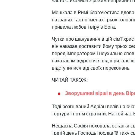
часто стикалися з різким неприйняття
Мешкала в Римі благочестива вдова С
названих так по іменах трьох головн
привила любов і віру в Бога.
Чутки про шанування в цій сім'ї хри
він наказав доставити йому трьох сес
перед імператором і неухильно спові
наказав їм відректися від віри, але ю
відступилися від своїх переконань.
ЧИТАЙ ТАКОЖ:
Зворушливі вірші в день Віри
Тоді розгніваний Адріан велів на оча
тортури і потім стратити. На той час В
Нещасна Софія поховала останки своїх
третій день Господь послав їй тиху с