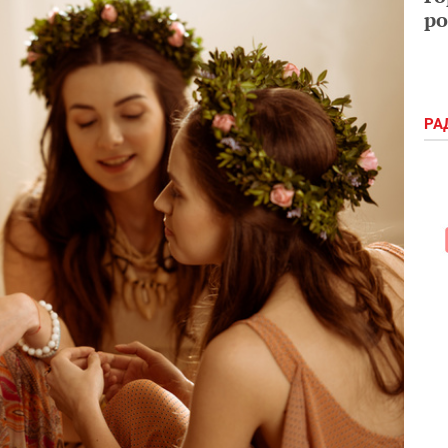
ро
РА