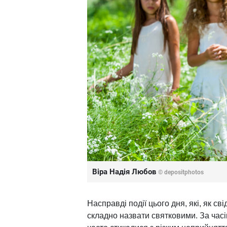
Віра Надія Любов
© depositphotos
Насправді події цього дня, які, як сві
складно назвати святковими. За часів