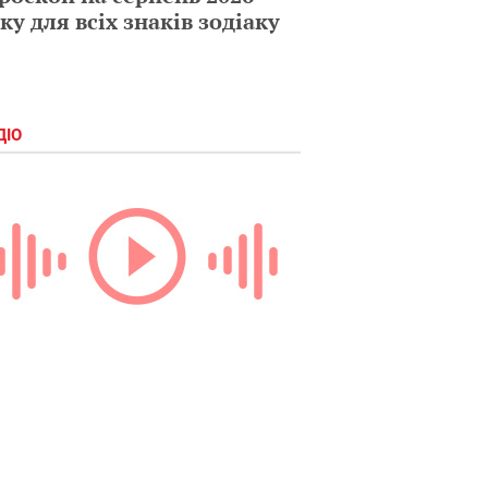
ку для всіх знаків зодіаку
ДІО