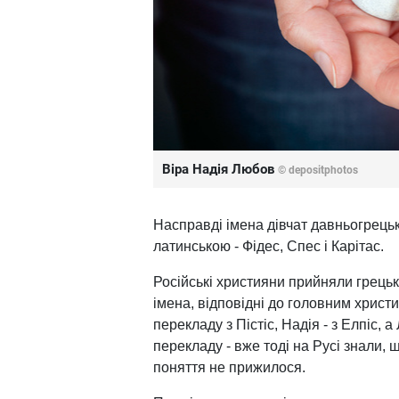
Віра Надія Любов
© depositphotos
Насправді імена дівчат давньогрецько
латинською - Фідес, Спес і Карітас.
Російські християни прийняли грецьк
імена, відповідні до головним христи
перекладу з Пістіс, Надія - з Елпіс, 
перекладу - вже тоді на Русі знали, 
поняття не прижилося.