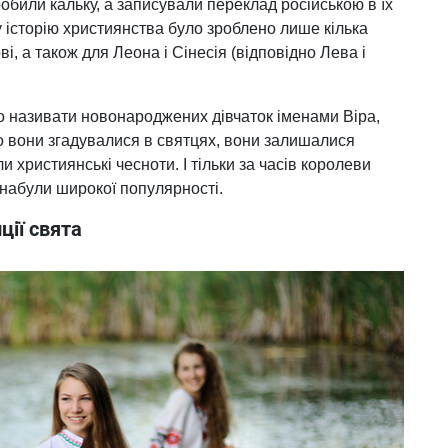
робили кальку, а записували переклад російською в їх
у історію християнства було зроблено лише кілька
ві, а також для Леона і Сінесія (відповідно Лева і
ло називати новонароджених дівчаток іменами Віра,
о вони згадувалися в святцях, вони залишалися
 християнські чесноти. І тільки за часів королеви
 набули широкої популярності.
ції свята