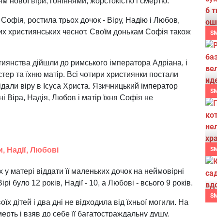
м нової віри, гоніннями, жорстокістю і смертю.
офія, ростила трьох дочок - Віру, Надію і Любов,
их християнських чеснот. Своїм донькам Софія також
S
стиянства дійшли до римського імператора Адріана, і
тер та їхню матір. Всі чотири християнки постали
дали віру в Ісуса Христа. Язичницький імператор
S
ні Віра, Надія, Любов і матір їхня Софія не
, Надії, Любові
S
х у матері віддати її маленьких дочок на неймовірні
ірі було 12 років, Надії - 10, а Любові - всього 9 років.
S
 дітей і два дні не відходила від їхньої могили. На
мерть і взяв до себе її багатостраждальну душу.