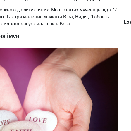
ерквою до лику святих. Мощі святих мучениць від 777
шо. Так три маленькі дівчинки Віра, Надія, Любов та
Loa
 сил компенсує сила віри в Бога.
ня імен