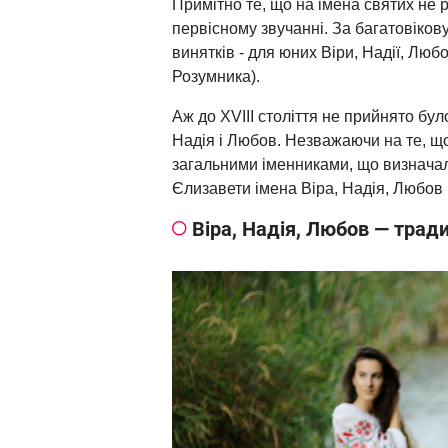
Примітно те, що на імена святих не 
первісному звучанні. За багатовіков
винятків - для юних Віри, Надії, Любо
Розумника).
Аж до XVIII століття не прийнято бу
Надія і Любов. Незважаючи на те, щ
загальними іменниками, що визначали
Єлизавети імена Віра, Надія, Любов
Віра, Надія, Любов — тради