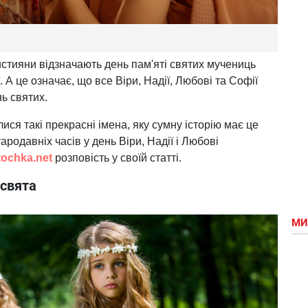
стияни відзначають день пам'яті святих мучениць
ї. А це означає, що все Віри, Надії, Любові та Софії
ь святих.
лися такі прекрасні імена, яку сумну історію має це
тародавніх часів у день Віри, Надії і Любові
tochka.net
розповість у своїй статті.
 свята
МИ