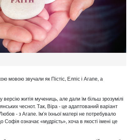
ю мовою звучали як Пістіс, Елпіс і Агапе, а
у версію житія мучениць, але дали їм більш зрозумілі
янських чеснот. Так, Віра - це адаптований варіант
а Любов - з Агапе. Ім'я їхньої матері не потребувало
що Софія означає «мудрість», хоча в якості імені це