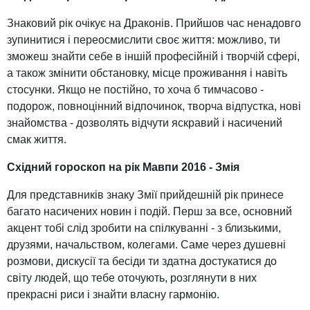
Знаковий рік очікує на Драконів. Прийшов час ненадовго
зупинитися і переосмислити своє життя: можливо, ти
зможеш знайти себе в іншій професійній і творчій сфері,
а також змінити обстановку, місце проживання і навіть
стосунки. Якщо не постійно, то хоча б тимчасово -
подорож, повноцінний відпочинок, творча відпустка, нові
знайомства - дозволять відчути яскравий і насичений
смак життя.
Східний гороскоп на рік Мавпи 2016 - Змія
Для представників знаку Змії прийдешній рік принесе
багато насичених новин і подій. Перш за все, основний
акцент тобі слід зробити на спілкуванні - з близькими,
друзями, начальством, колегами. Саме через душевні
розмови, дискусії та бесіди ти здатна достукатися до
світу людей, що тебе оточують, розглянути в них
прекрасні риси і знайти власну гармонію.