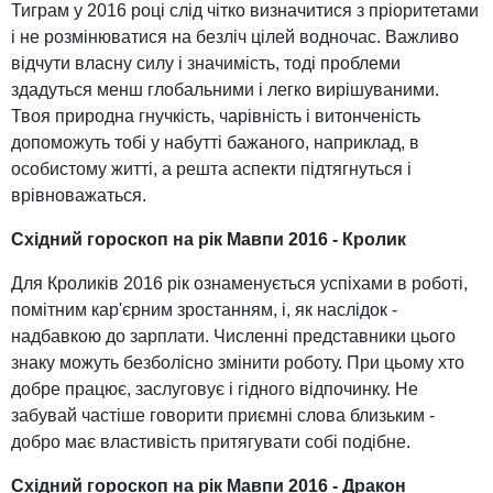
Тиграм у 2016 році слід чітко визначитися з пріоритетами
і не розмінюватися на безліч цілей водночас. Важливо
відчути власну силу і значимість, тоді проблеми
здадуться менш глобальними і легко вирішуваними.
Твоя природна гнучкість, чарівність і витонченість
допоможуть тобі у набутті бажаного, наприклад, в
особистому житті, а решта аспекти підтягнуться і
врівноважаться.
Східний гороскоп на рік Мавпи 2016 - Кролик
Для Кроликів 2016 рік ознаменується успіхами в роботі,
помітним кар'єрним зростанням, і, як наслідок -
надбавкою до зарплати. Численні представники цього
знаку можуть безболісно змінити роботу. При цьому хто
добре працює, заслуговує і гідного відпочинку. Не
забувай частіше говорити приємні слова близьким -
добро має властивість притягувати собі подібне.
Східний гороскоп на рік Мавпи 2016 - Дракон