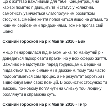
що є життєво важливими для тебе. Концентрація на
кар'єрі помітно підвищить твій статус у колективі,
самотність увінчається благополучним розвитком
стосунків, сімейне життя поповниться якщо не дітьми, то
новими серйозними придбаннями. Тож не проґав свій
шанс!
Східний гороскоп на рік Мавпи 2016 - Бик
Якщо ти народилася під знаком Бика, то майбутній рік
доведеться підкорювати практично у всіх сферах життя.
Важливо не відступати перед труднощами. Вершини
піддаються тільки сильним і відважним, тому тобі часто
подобатиметься сам процес, а не результат боротьби і
відвойовування своїх позицій. В особистих стосунках ти
зможеш по-новому поглянути на близьку тобі людину і
розглянути її справжню суть.
Східний гороскоп на рік Мавпи 2016 - Тигр