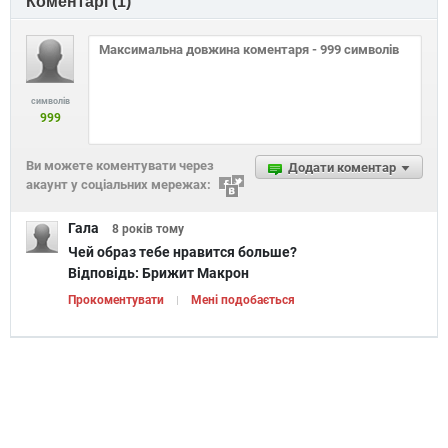
Коментарі (
1
)
символів
999
Ви можете коментувати через
Додати коментар
акаунт у соціальних мережах:
Гала
8 років
тому
Чей образ тебе нравится больше?
Відповідь:
Брижит Макрон
Прокоментувати
Мені подобається