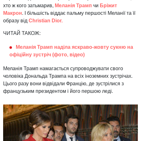
хто ж кого затьмарив,
Меланія Трамп
чи
Бріжит
Макрон
. І більшість віддає пальму першості Меланії та її
образу від
Christian Dior.
ЧИТАЙ ТАКОЖ:
Меланія Трамп наділа яскраво-жовту сукню на
офіційну зустріч (фото, відео)
Меланія Трамп намагається супроводжувати свого
чоловіка Дональда Трампа на всіх іноземних зустрічах.
Цього разу вони відвідали Францію, де зустрілися з
французьким президентом і його першою леді.