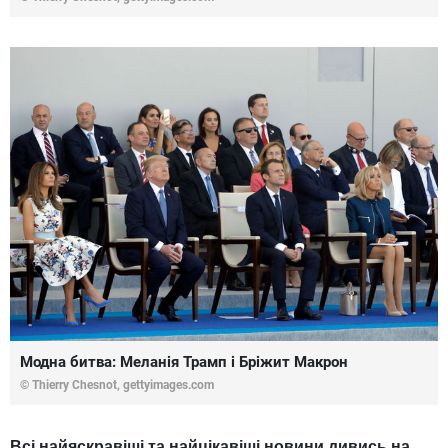
Модна битва: Меланія Трамп і Бріжит Макрон
© Thierry Chesnot,
gettyimages.com
Всі найяскравіші та найцікавіші новини дивись на