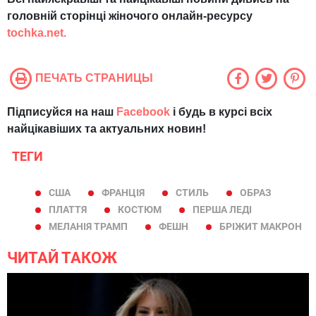
головній сторінці жіночого онлайн-ресурсу
tochka.net.
ПЕЧАТЬ СТРАНИЦЫ
Підписуйся на наш
Facebook
і будь в курсі всіх
найцікавіших та актуальних новин!
ТЕГИ
США
ФРАНЦІЯ
СТИЛЬ
ОБРАЗ
ПЛАТТЯ
КОСТЮМ
ПЕРША ЛЕДІ
МЕЛАНІЯ ТРАМП
ФЕШН
БРІЖИТ МАКРОН
ЧИТАЙ ТАКОЖ