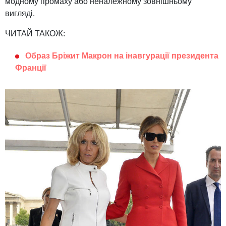
модному промаху або неналежному зовнішньому
вигляді.
ЧИТАЙ ТАКОЖ:
Образ Бріжит Макрон на інавгурації президента
Франції