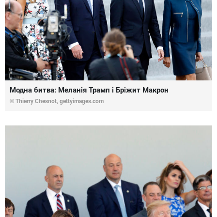
Модна битва: Меланія Трамп і Бріжит Макрон
© Thierry Chesnot,
gettyimages.com