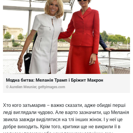
Модна битва: Меланія Трамп і Бріжит Макрон
© Aurelien Meunier,
gettyimages.com
Хто кого затьмарив − важко сказати, адже обидві перші
леді виглядали чудово. Але варто зазначити, що Меланія
звикла завжди виділятися на тлі інших жінок. І у неї це
добре виходить. Крім того, критики ще не викрили її в