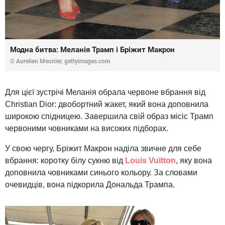
Модна битва: Меланія Трамп і Бріжит Макрон
© Aurelien Meunier,
gettyimages.com
Для цієї зустрічі Меланія обрала червоне вбрання від
Christian Dior: двобортний жакет, який вона доповнила
широкою спідницею. Завершила свій образ місіс Трамп
червоними човниками на високих підборах.
У свою чергу, Бріжит Макрон наділа звичне для себе
вбрання: коротку білу сукню від
Louis Vuitton
, яку вона
доповнила човниками синього кольору. За словами
очевидців, вона підкорила Дональда Трампа.