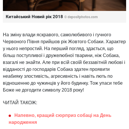
Китайський Новий рік 2018
© depositphotos.com
На зміну влади яскравого, самолюбивого і гучного
Червоного Півня прийшов рік Жовтого Собаки. Характер
у нього непростий. На перший погляд, здається, що
більш поступливої і дружелюбної тварини, ніж Собака,
взагалі не знайти. Але при всій своїй беззавітній любові і
відданості до господарів Собака здатен проявити
неабияку злостивість, агресивність і навіть лють по
відношенню до чужинців у його будинку. Тож упаси тебе
Боже не догодити символу 2018 року!
ЧИТАЙ ТАКОЖ:
Напевно, кращий сюрприз собаці на День
народження