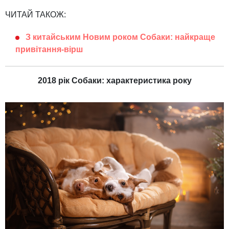
ЧИТАЙ ТАКОЖ:
З китайським Новим роком Собаки: найкраще
привітання-вірш
2018 рік Собаки: характеристика року