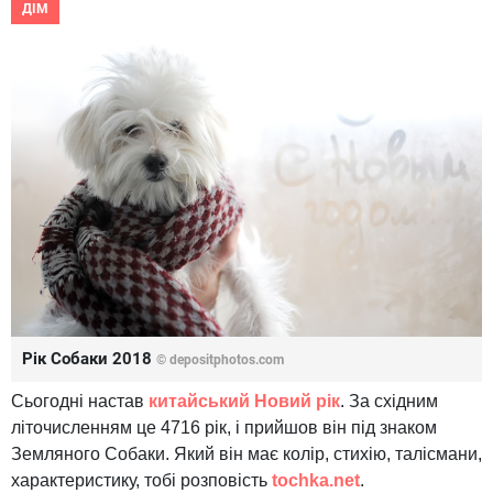
ДІМ
Рік Собаки 2018
© depositphotos.com
Сьогодні настав
китайський Новий рік
. За східним
літочисленням це 4716 рік, і прийшов він під знаком
Земляного Собаки. Який він має колір, стихію, талісмани,
характеристику, тобі розповість
tochka
.net
.