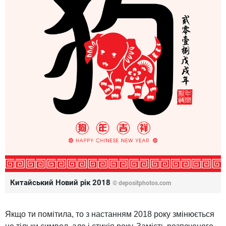
Китайський Новий рік 2018
© depositphotos.com
Якщо ти помітила, то з настанням 2018 року змінюється