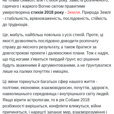
не тільки символ, але і стихія року. Замість розпеченого,
гарячого і жаркого Вогню світом правитиме
умиротворена
стихія 2018 року
-
Земля
. Природа Землі
- стабільність, врівноваженість, послідовність, стійкість
до труднощів.
Це, мабуть, найбільш повільна з усіх стихій. Проте, ці
якості дозволяють послідовно доводити розпочату
справу до якісного результату, а також братися за
довгострокові проекти і далекосяжні плани. Тож є надія,
що під ногами з'явиться твердий ґрунт, всі рішення
будуть зваженими й аргументованими, а не ґрунтуватися
лише на палких почуттях і емоціях.
Ці зміни торкнуться багатьох сфер нашого життя -
політики, економіки, взаємовідносин, почуттів, здоров'я,
навколишнього середовища і внутрішнього світу людей.
Якщо вірити астрологам, то в рік Собаки 2018
розбіжності вирішаться, конфлікти вляжуться, війни
припиняться, і нарешті запанує мир, взаєморозуміння і