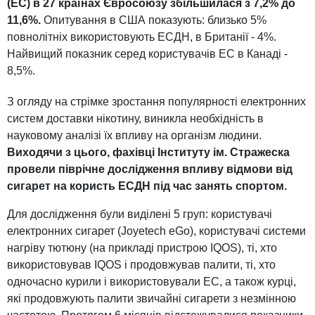
(ЕС) в 27 країнах Євросоюзу збільшилася з 7,2% до
11,6%.
Опитування в США показують: близько 5%
повнолітніх використовують ЕСДН, в Британії - 4%.
Найвищий показник серед користувачів ЕС в Канаді -
8,5%.
З огляду на стрімке зростання популярності електронних
систем доставки нікотину, виникла необхідність в
науковому аналізі їх впливу на організм людини.
Виходячи з цього, фахівці Інституту ім. Стражеска
провели піврічне дослідження впливу відмови від
сигарет на користь ЕСДН під час занять спортом.
Для дослідження були виділені 5 груп: користувачі
електронних сигарет (Joyetech eGo), користувачі системи
нагріву тютюну (на прикладі пристрою IQOS), ті, хто
використовував IQOS і продовжував палити, ті, хто
одночасно курили і використовували ЕС, а також курці,
які продовжують палити звичайні сигарети з незмінною