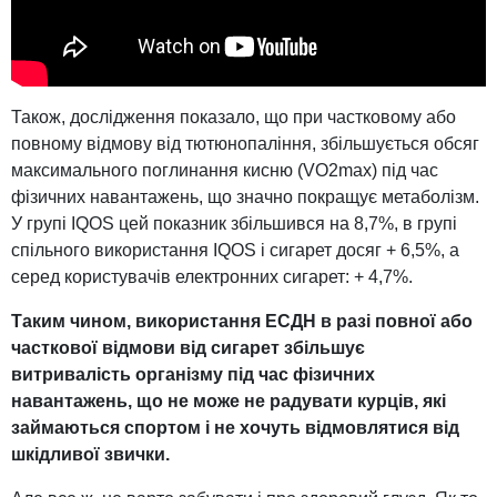
Також, дослідження показало, що при частковому або
повному відмову від тютюнопаління, збільшується обсяг
максимального поглинання кисню (VO2max) під час
фізичних навантажень, що значно покращує метаболізм.
У групі IQOS цей показник збільшився на 8,7%, в групі
спільного використання IQOS і сигарет досяг + 6,5%, а
серед користувачів електронних сигарет: + 4,7%.
Таким чином, використання ЕСДН в разі повної або
часткової відмови від сигарет збільшує
витривалість організму під час фізичних
навантажень, що не може не радувати курців, які
займаються спортом і не хочуть відмовлятися від
шкідливої звички.