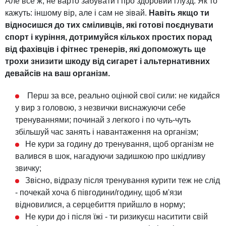
Але все ж, не варто забувати і про здоровий глузд. Як то
кажуть: іншому вір, але і сам не зівай.
Навіть якщо ти
відносишся до тих сміливців, які готові поєднувати
спорт і куріння, дотримуйся кількох простих порад
від фахівців і фітнес тренерів, які допоможуть ще
трохи знизити шкоду від сигарет і альтернативних
девайсів на ваш організм.
Перш за все, реально оцінюй свої сили: не кидайся
у вир з головою, з незвички виснажуючи себе
тренуваннями; починай з легкого і по чуть-чуть
збільшуй час занять і навантаження на організм;
Не кури за годину до тренування, щоб організм не
валився в шок, нагадуючи задишкою про шкідливу
звичку;
Звісно, відразу після тренування курити теж не слід
- почекай хоча б півгодини/годину, щоб м'язи
відновилися, а серцебиття прийшло в норму;
Не кури до і після їжі - ти ризикуєш наситити свій