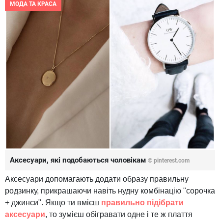
МОДА ТА КРАСА
Аксесуари, які подобаються чоловікам
© pinterest.com
Аксесуари допомагають додати образу правильну
родзинку, прикрашаючи навіть нудну комбінацію "сорочка
+ джинси". Якщо ти вмієш
правильно підібрати
аксесуари
, то зумієш обігравати одне і те ж плаття