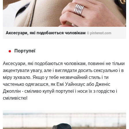
Аксесуари, які подобаються чоловікам
©
pinterest.com
Портупеї
Аксесуари, які подобаються чоловікам, повинні не тільки
акцентувати увагу, але і виглядати досить сексуально і в
міру зухвало. Якщо у тебе незвичайний стиль і ти
частенько одягаєшся, як Емі Уайнхаус або Дженіс
Джоплін - сміливо купуй портупеї і носи їх з гордістю і
сміливістю!