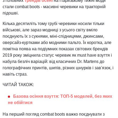
з головних
трендів осені
на Паризькому тижні моди
стали combat boots - масивні черевики на тракторній
підошві.
Кілька десятиліть тому грубі черевики носили тільки
військові, але зараз модниці з усього світу вміло
поєднують їх з сукнями, міні-спідницями, джинсами,
оверсайз-куртками або модними пальто. Їх коротка, але
помітна поява на подіумних показах світових брендів
2019 року зміцнила статус черевик як must have взуття і
набула безліч варіацій: від класичних Dr. Martens до
голографічних принтів, шипів, різних шнурків і зав'язок, і
навіть страз.
ЧИТАЙ ТАКОЖ:
Базова осіння взуття: ТОП-5 моделей, без яких
не обійтися
На перший погляд combat boots важко поєднувати з