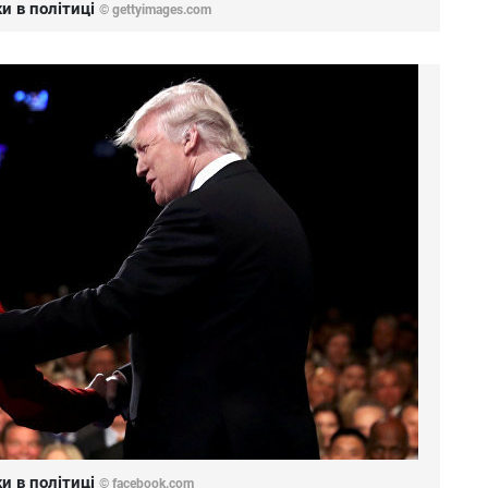
и в політиці
© gettyimages.com
и в політиці
© facebook.com