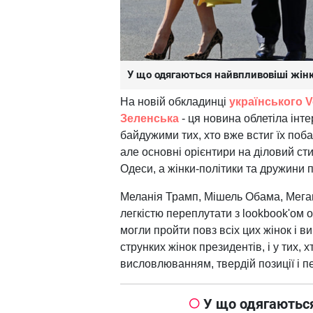
У що одягаються найвпливовіші жінк
На новій обкладинці
українського V
Зеленська
- ця новина облетіла інт
байдужими тих, хто вже встиг їх поба
але основні орієнтири на діловий ст
Одеси, а жінки-політики та дружини 
Меланія Трамп, Мішель Обама, Меган
легкістю переплутати з lookbook'ом о
могли пройти повз всіх цих жінок і в
струнких жінок президентів, і у тих,
висловлюванням, твердій позиції і 
У що одягаються