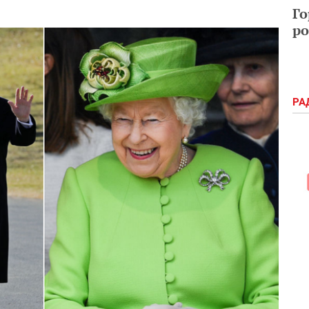
Го
ро
РА