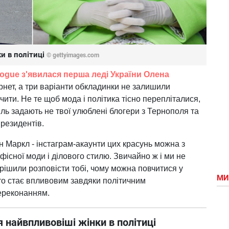
и в політиці
© gettyimages.com
ogue з'явилася перша леді України Олена
ернет, а три варіанти обкладинки не залишили
чити. Не те щоб мода і політика тісно перепліталися,
иль задають не твої улюблені блогери з Тернополя та
президентів.
 Маркл - інстаграм-акаунти цих красунь можна з
фісної моди і ділового стилю. Звичайно ж і ми не
ирішили розповісти тобі, чому можна повчитися у
МИ
 хто стає впливовим завдяки політичним
переконанням.
 найвпливовіші жінки в політиці