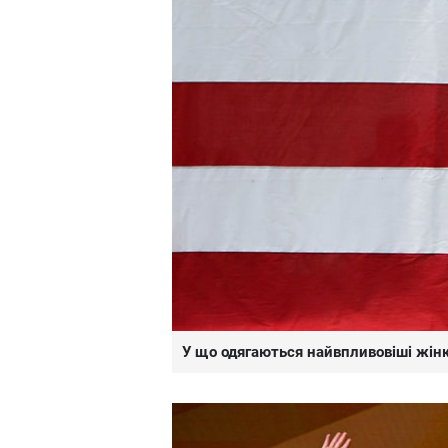
У що одягаються найвпливовіші жінк