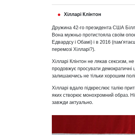
Хілларі Клінтон
Дружина 42-го президента США Білла
Вона мужньо протистояла своїм опон
Едвардсу і Обамі) і в 2016 (пам'ятає
перемозі Хілларі?).
Хілларі Клінтон не лякав сексизм, не 
продовжує просувати демократичні ц
залишаючись не тільки хорошим політ
Хілларі вдало підкреслює талію прит
яких створює монохромний образ. Нія
завжди актуально.