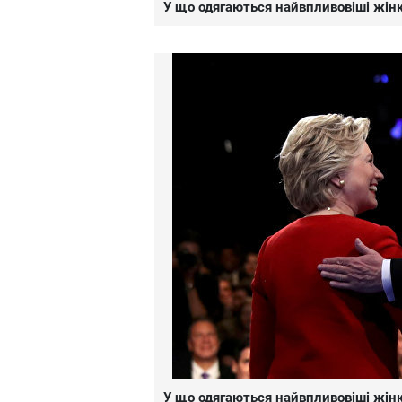
У що одягаються найвпливовіші жінк
У що одягаються найвпливовіші жінк