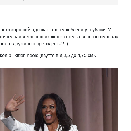
льки хороший адвокат, але і улюблениця публіки. У
йтингу найвпливовіших жінок світу за версією журналу
ї просто дружиною президента? :)
колір і kitten heels (взуття від 3,5 до 4,75 см).