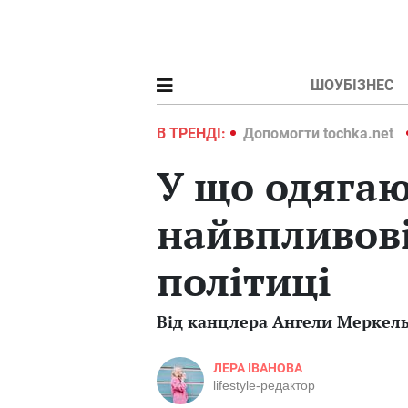
ШОУБІЗНЕС
ochka.net
Війна в Україні 2022
В ТРЕНДІ:
Допомогти tochka.net
У що одягаю
найвпливові
політиці
Від канцлера Ангели Меркел
ЛЕРА ІВАНОВА
lifestyle-редактор