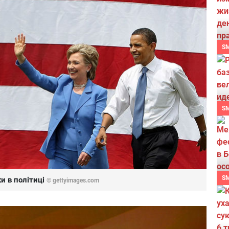
S
S
S
и в політиці
© gettyimages.com