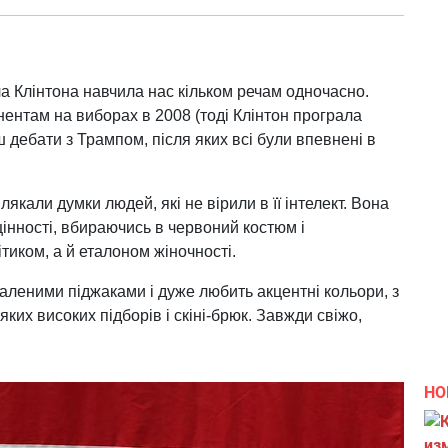
 Клінтона навчила нас кільком речам одночасно.
ентам на виборах в 2008 (тоді Клінтон програла
ш дебати з Трампом, після яких всі були впевнені в
лякали думки людей, які не вірили в її інтелект. Вона
інності, вбираючись в червоний костюм і
иком, а й еталоном жіночності.
аленими піджаками і дуже любить акцентні кольори, з
ких високих підборів і скіні-брюк. Завжди свіжо,
НО