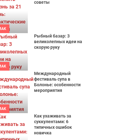
советы
MAK
Рыбный базар: 3
великолепных идеи на
скорую руку
MAK
Международный
фестиваль супа в
Болонье: особенности
мероприятия
MAK
Как ухаживать за
суккулентами: 6
типичных ошибок
новичка