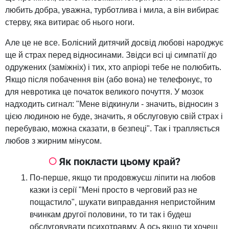
любить добра, уважна, турботлива і мила, а він вибирає
стерву, яка витирає об нього ноги.
Але це не все. Болісний дитячий досвід любові народжує
ще й страх перед відносинами. Звідси всі ці симпатії до
одружених (заміжніх) і тих, хто апріорі тебе не полюбить.
Якщо після побачення він (або вона) не телефонує, то
для невротика це початок великого почуття. У мозок
надходить сигнал: "Мене відкинули - значить, відносин з
цією людиною не буде, значить, я обслуговую свій страх і
перебуваю, можна сказати, в безпеці". Так і трапляється
любов з жирним мінусом.
Як покласти цьому край?
По-перше, якщо ти продовжуєш ліпити на любов
казки із серії "Мені просто в черговий раз не
пощастило", шукати виправдання непристойним
вчинкам другої половини, то ти так і будеш
обслуговувати психотравму. А ось якщо ти хочеш