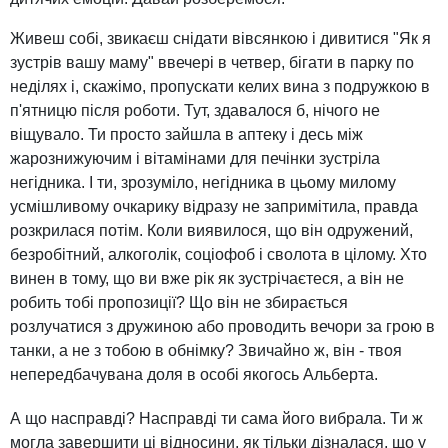
Живеш собі, звикаєш снідати вівсянкою і дивитися "Як я
зустрів вашу маму" ввечері в четвер, бігати в парку по
неділях і, скажімо, пропускати келих вина з подружкою в
п'ятницю після роботи. Тут, здавалося б, нічого не
віщувало. Ти просто зайшла в аптеку і десь між
жарознижуючим і вітамінами для печінки зустріла
негідника. І ти, зрозуміло, негідника в цьому милому
усмішливому очкарику відразу не запримітила, правда
розкрилася потім. Коли виявилося, що він одружений,
безробітний, алкоголік, соціофоб і сволота в цілому. Хто
винен в тому, що ви вже рік як зустрічаєтеся, а він не
робить тобі пропозиції? Що він не збирається
розлучатися з дружиною або проводить вечори за грою в
танки, а не з тобою в обнімку? Звичайно ж, він - твоя
непередбачувана доля в особі якогось Альберта.
А що насправді? Насправді ти сама його вибрала. Ти ж
могла завершити ці відносини, як тільки дізналася, що у