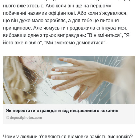
нього вже хтось є. Або коли він ще на першому
побаченні нахамив офіціантові. Або коли з'ясувалося,
що він дуже мало заробляє, а для тебе це питання
принципове. Але чомусь ти продовжила спілкуватися,
вибравши одне з трьох виправдань: "Він зміниться", "Я
його вже люблю", "Ми зможемо домовитися".
Як перестати страждати від нещасливого кохання
© depositphotos.com
Чому у людини з'являються відмовки замість висновків?