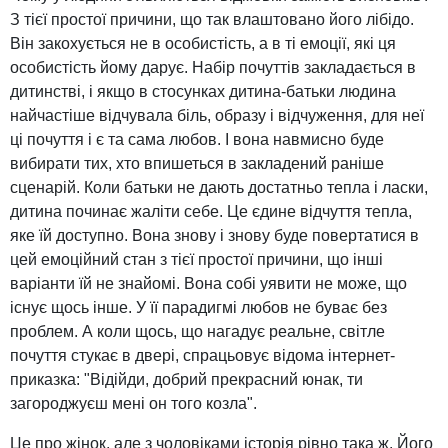
З тієї простої причини, що так влаштовано його лібідо.
Він закохується не в особистість, а в ті емоції, які ця
особистість йому дарує. Набір почуттів закладається в
дитинстві, і якщо в стосунках дитина-батьки людина
найчастіше відчувала біль, образу і відчуження, для неї
ці почуття і є та сама любов. І вона навмисно буде
вибирати тих, хто впишеться в закладений раніше
сценарій. Коли батьки не дають достатньо тепла і ласки,
дитина починає жаліти себе. Це єдине відчуття тепла,
яке їй доступно. Вона знову і знову буде повертатися в
цей емоційний стан з тієї простої причини, що інші
варіанти їй не знайомі. Вона собі уявити не може, що
існує щось інше. У її парадигмі любов не буває без
проблем. А коли щось, що нагадує реальне, світле
почуття стукає в двері, спрацьовує відома інтернет-
приказка: "Відійди, добрий прекрасний юнак, ти
загороджуєш мені он того козла".
Це про жінок, але з чоловіками історія рівно така ж. Його