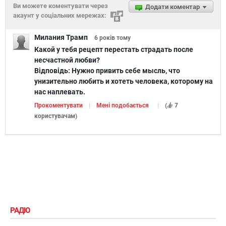
Ви можете коментувати через
Додати коментар
акаунт у соціальних мережах:
Милания Трамп
6 років
тому
Какой у тебя рецепт перестать страдать после
несчастной любви?
Відповідь:
Нужно привить себе мысль, что
унизительно любить и хотеть человека, которому на
нас наплевать.
Прокоментувати
Мені подобається
(
7
користувачам
)
РАДІО