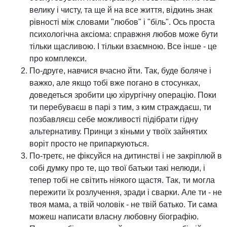
велику і чисту, та ще й на все життя, відкинь знак
рівності між словами "любов" і "біль". Ось проста
психологічна аксіома: справжня любов може бути
тільки щасливою. І тільки взаємною. Все інше - це
про комплекси.
По-друге, навчися вчасно йти. Так, буде боляче і
важко, але якщо тобі вже погано в стосунках,
доведеться зробити цю хірургічну операцію. Поки
ти перебуваєш в парі з тим, з ким страждаєш, ти
позбавляєш себе можливості підібрати гідну
альтернативу. Принци з кіньми у твоїх зайнятих
воріт просто не припаркуються.
По-третє, не фіксуйся на дитинстві і не закріплюй в
собі думку про те, що твої батьки такі нелюди, і
тепер тобі не світить ніякого щастя. Так, ти могла
пережити їх розлучення, зради і сварки. Але ти - не
твоя мама, а твій чоловік - не твій батько. Ти сама
можеш написати власну любовну біографію.