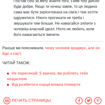
Постав собі за мету знайти того, з ким тобі дійсно
буде добре. Якщо ти хочеш заміж, то ця людина
сама має бути зорієнтована на сім'ю і теж хотіти
одружитися. Нікого прогинати не треба і
змушувати тим більше. Не намагайся зліпити з
чоловіка власний ідеал. Ніхто не любить, коли
його намагаються змінити.
Раніше ми пояснювали,
чому чоловік зраджує, але не
йде з сім'ї
.
ЧИТАЙ ТАКОЖ:
Не перегинай: 5 звичок, які роблять тебе
нещасною
Від розбитого серця можна померти
ПЕЧАТЬ СТРАНИЦЫ