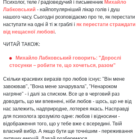
Психолог, теле / радіоведучий і письменник
Михайло
Лабковський
- найпопулярніший лікар голів і душ
нашого часу. Сьогодні розповідаємо про те, як перестати
наступати на одні й ті ж граблі і
як перестати страждати
від нещасної любові
.
ЧИТАЙ ТАКОЖ:
Михайло Лабковський говорить: "Дорослі
стосунки − робити те, що хочеться, разом"
Скільки красивих виразів про любов існує: "Він мене
завоював", "Вона мене зачарувала", "Ненароком
нагряне" - і далі за списком. Все це в черговий раз
доводить, що ми впевнені, ніби любов - щось, що не від
нас залежить, надприродне, лотерея якась. Насправді
для психолога зрозуміло одне: любов і відносини -
відображення того, що у тебе вже є всередині. Твій
власний вибір. А якщо бути ще точнішим - переживання
дитячих емоцій. Давай розберемося.