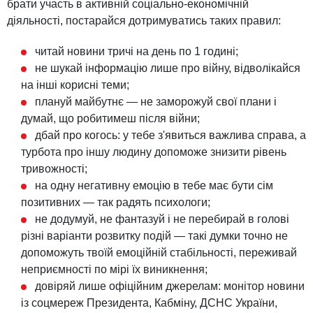
брати участь в активній соціально-економічній
діяльності, постарайся дотримуватись таких правил:
читай новини тричі на день по 1 годині;
не шукай інформацію лише про війну, відволікайся
на інші корисні теми;
плануй майбутнє — не заморожуй свої плани і
думай, що робитимеш після війни;
дбай про когось: у тебе з'явиться важлива справа, а
турбота про іншу людину допоможе знизити рівень
тривожності;
на одну негативну емоцію в тебе має бути сім
позитивних — так радять психологи;
не додумуй, не фантазуй і не перебирай в голові
різні варіанти розвитку подій — такі думки точно не
допоможуть твоїй емоційній стабільності, переживай
неприємності по мірі їх виникнення;
довіряй лише офіційним джерелам: монітор новини
із соцмереж Президента, Кабміну, ДСНС України,