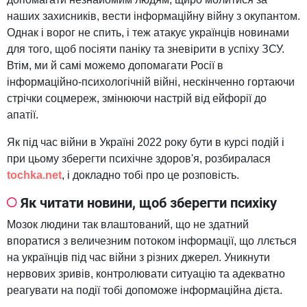
наших захисників, вести інформаційну війну з окупантом.
Однак і ворог не спить, і теж атакує українців новинами
для того, щоб посіяти паніку та зневірити в успіху ЗСУ.
Втім, ми й самі можемо допомагати Росії в
інформаційно-психологічній війні, нескінченно гортаючи
стрічки соцмереж, змінюючи настрій від ейфорії до
апатії.
Як під час війни в Україні 2022 року бути в курсі подій і
при цьому зберегти психічне здоров'я, розбиралася
tochka.net
, і докладно тобі про це розповість.
Як читати новини, щоб зберегти психіку
Мозок людини так влаштований, що не здатний
впоратися з величезним потоком інформації, що ллється
на українців під час війни з різних джерел. Уникнути
нервових зривів, контролювати ситуацію та адекватно
реагувати на події тобі допоможе інформаційна дієта.