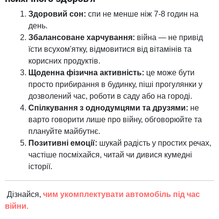
Здоровий сон:
спи не менше ніж 7-8 годин на
день.
Збалансоване харчування:
війна — не привід
їсти всухом'ятку, відмовитися від вітамінів та
корисних продуктів.
Щоденна фізична активність:
це може бути
просто прибирання в будинку, піші прогулянки у
дозволений час, роботи в саду або на городі.
Спілкування з однодумцями та друзями:
не
варто говорити лише про війну, обговорюйте та
плануйте майбутнє.
Позитивні емоції:
шукай радість у простих речах,
частіше посміхайся, читай чи дивися кумедні
історії.
Дізнайся,
чим укомплектувати автомобіль під час
війни.