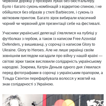
червоній доріжці у прозорих луках без бюстгальтеру.
Було і багато суконь-комбінацій з відкритою спиною, і не
обійшлося без образів у стилі Barbiecore, і суконь із
квітковим принтом. Багато зірок вибирали класичний
чорний чи червоний для презентації себе на фестивалі.
Учасники української делегації з'являлися на публіці у
футболках з гербом, а також із написом Free Azovstal
Defenders, у вишиванці, у сорочці із написом Glory to
Ukraine. Glory to Heroes. Але не лише українці своїм
зовнішнім виглядом нагадали про війну у нашій країні —
світові зірки також висловили солідарність українському
народові. Зокрема, Катрін Деньов одного дня з'явилася
перед фотографами в сорочці з українським прапором, а
Тільда ​​Свінтон перефарбувала волосся у жовтий на
знак солідарності з Україною.