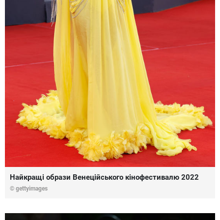
Найкращі образи Венеційського кінофестивалю 2022
© gettyimages