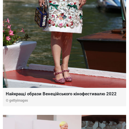
Найкращі образи Венеційського кінофестивалю 2022
© gettyimages