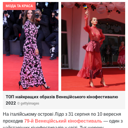
МОДА ТА КРАСА
ТОП найкращих образів Венеційського кінофестивалю
2022
© gettyimages
На італійському острові Лідо з 31 серпня по 10 вересня
проходив
79-й Венеційський кінофестиваль
— один з
найстаріших кінофестивалів у світі. Тут щороку