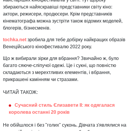
збираються найяскравіші представники світу кіно:
актори, режисери, продюсери. Крім представників
кінематографа можна зустріти також відомих моделей,
блогерів, бізнесменів.
tochka.net
зробила для тебе добірку найкращих образів
Венеційського кінофестивалю 2022 року.
Що ж вибирали зірки для вбрання? Звичайно ж, було
багато сяюче-сліпучої одежі. Це і сукні, що повністю
складаються з мерехтливих елементів, і вбрання,
прикрашені камінням чи стразами.
ЧИТАЙ ТАКОЖ:
Сучасний стиль Єлизавети II: як одягалася
королева останні 20 років
Не обійшлося і без "голих" суконь. Дівчата з'являлися на