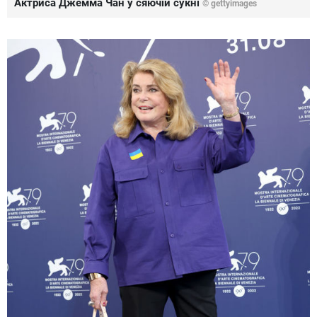
Актриса Джемма Чан у сяючій сукні
© gettyimages