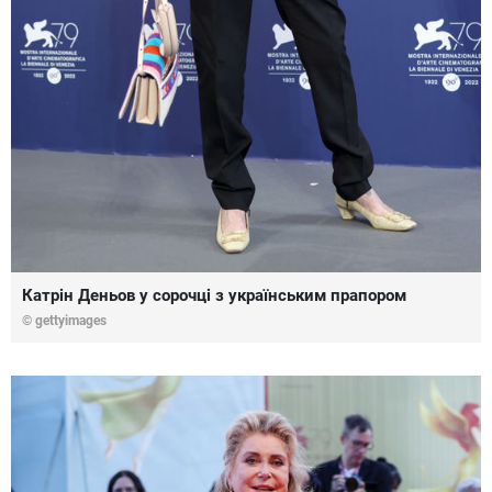
Катрін Деньов у сорочці з українським прапором
© gettyimages