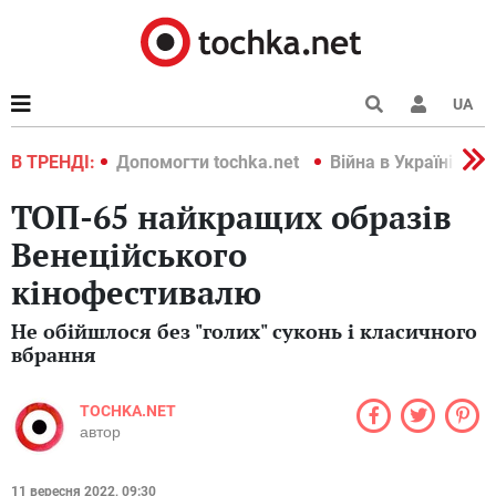
UA
країні 2022
В ТРЕНДІ:
Допомогти tochka.net
Війна в Україні 202
ТОП-65 найкращих образів
Венеційського
кінофестивалю
Не обійшлося без "голих" суконь і класичного
вбрання
TOCHKA.NET
автор
11 вересня 2022, 09:30