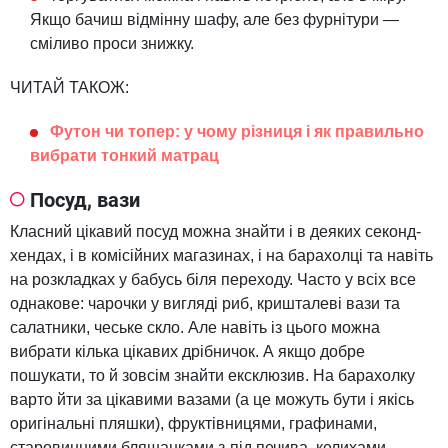
Якщо бачиш відмінну шафу, але без фурнітури —
сміливо проси знижку.
ЧИТАЙ ТАКОЖ:
Футон чи топер: у чому різниця і як правильно
вибрати тонкий матрац
Посуд, вази
Класний цікавий посуд можна знайти і в деяких секонд-
хендах, і в комісійних магазинах, і на барахолці та навіть
на розкладках у бабусь біля переходу. Часто у всіх все
однакове: чарочки у вигляді риб, кришталеві вази та
салатники, чеське скло. Але навіть із цього можна
вибрати кілька цікавих дрібничок. А якщо добре
пошукати, то й зовсім знайти ексклюзив. На барахолку
варто йти за цікавими вазами (а це можуть бути і якісь
оригінальні пляшки), фруктівницями, графинами,
старовинними бляшанками з-під печива, келихами.