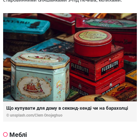
Що купувати для дому в секонд-хенді чи на барахолці
© unsplash.com/Сlem Onojeghuo
Меблі