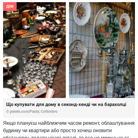
ДІМ
Що купувати для дому в секонд-хенді чи на барахолці
© pexels.com/Paula; Cottonbro
Якщо плануєш найближчим часом ремонт, облаштування
будинку чи квартири або просто хочеш оновити
обстановку, додати цікаві деталі, то все це можна не за