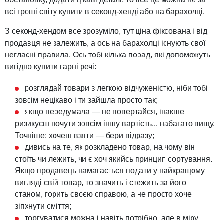
всі гроші світу купити в секонд-хенді або на барахолці.
З секонд-хендом все зрозуміло, тут ціна фіксована і від
продавця не залежить, а ось на барахолці існують свої
негласні правила. Ось тобі кілька порад, які допоможуть
вигідно купити гарні речі:
розглядай товари з легкою відчуженістю, ніби тобі
зовсім нецікаво і ти зайшла просто так;
якщо передумала — не повертайся, інакше
ризикуєш почути зовсім іншу вартість... набагато вищу.
Точніше: хочеш взяти — бери відразу;
дивись на те, як розкладено товар, на чому він
стоїть чи лежить, чи є хоч якийсь принцип сортування.
Якщо продавець намагається подати у найкращому
вигляді свій товар, то значить і стежить за його
станом, горить своєю справою, а не просто хоче
зіпхнути сміття;
торгуватися можна і навіть потрібно, але в міру.