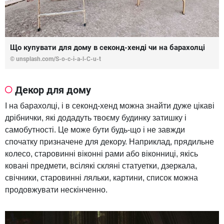
Що купувати для дому в секонд-хенді чи на барахолці
© unsplash.com/S-o-c-i-a-l-C-u-t
Декор для дому
І на барахолці, і в секонд-хенд можна знайти дуже цікаві
дрібнички, які додадуть твоєму будинку затишку і
самобутності. Це може бути будь-що і не завжди
спочатку призначене для декору. Наприклад, прядильне
колесо, старовинні віконні рами або віконниці, якісь
ковані предмети, всілякі скляні статуетки, дзеркала,
свічники, старовинні ляльки, картини, список можна
продовжувати нескінченно.