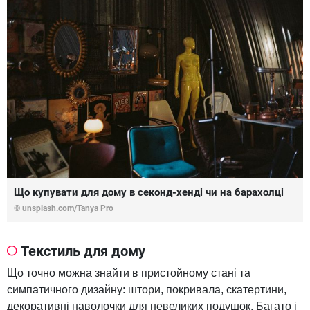
Що купувати для дому в секонд-хенді чи на барахолці
© unsplash.com/Tanya Pro
Текстиль для дому
Що точно можна знайти в пристойному стані та
симпатичного дизайну: штори, покривала, скатертини,
декоративні наволочки для невеликих подушок. Багато і