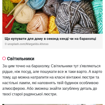
Що купувати для дому в секонд-хенді чи на барахолці
© unsplash.com/Margarida Afonso
Світильники
За цим точно на барахолку. Світильники тут з'являються
рідше, ніж посуд, але пошукати все ж таки варто. А варто
тому, що можна натрапити на класні вінтажні люстри та
настільні лампи, які наповнять твій будинок особливою
атмосферою. Або зможеш знайти загублену деталь до
твоєї старої радянської люстри.