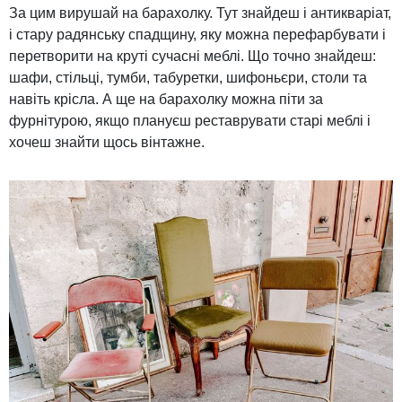
За цим вирушай на барахолку. Тут знайдеш і антикваріат,
і стару радянську спадщину, яку можна перефарбувати і
перетворити на круті сучасні меблі. Що точно знайдеш:
шафи, стільці, тумби, табуретки, шифоньєри, столи та
навіть крісла. А ще на барахолку можна піти за
фурнітурою, якщо плануєш реставрувати старі меблі і
хочеш знайти щось вінтажне.