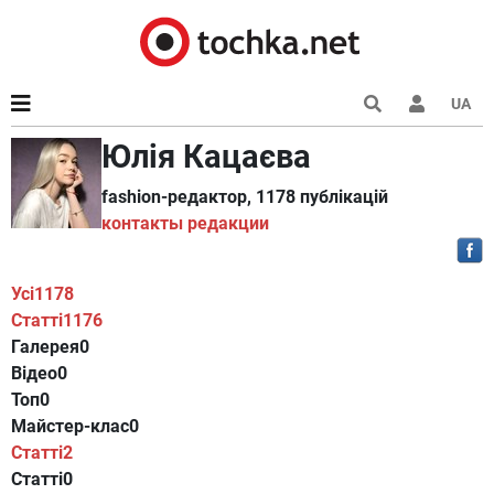
UA
Юлія Кацаєва
fashion-редактор, 1178 публікацій
контакты редакции
Усі
1178
Статті
1176
Галерея
0
Відео
0
Топ
0
Майстер-клас
0
Статті
2
Статті
0