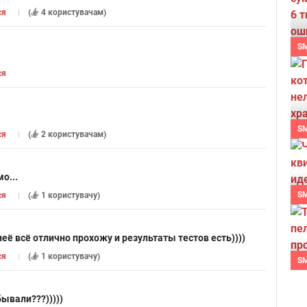
ся
(
4 користувачам
)
S
ся
S
ся
(
2 користувачам
)
о...
S
ся
(
1 користувачу
)
неё всё отлично прохожу и результаты тестов есть))))
ся
(
1 користувачу
)
S
ывали???)))))