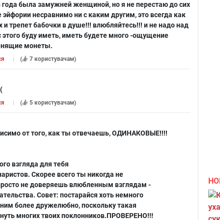
24 года была замужней женщиной, но я не перестаю до сих
 эйфории несравнимо ни с каким другим, это всегда как
 и трепет бабочки в душе!!! влюбляйтесь!!! и не надо над
с этого буду иметь, иметь будете много -ощущение
енящие монеты.
ся
(
7 користувачам
)
(
ся
(
5 користувачам
)
симо от того, как ты отвечаешь, ОДИНАКОВЫЕ!!!!
ого взгляда для тебя
аристов. Скорее всего ты никогда не
НО
просто не доверяешь влюбленным взглядам -
ательства. Совет: постарайся хоть немного
 ним более дружелюбно, поскольку такая
нуть многих твоих поклонников.ПРОВЕРЕНО!!!