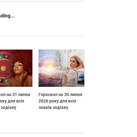
ding...
оп на 31 липня
Гороскоп на 30 липня
оку для всіх
2026 року для всіх
 зодіаку
знаків зодіаку