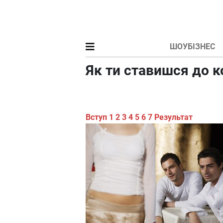
ШОУБІЗНЕС
Як ти ставишся до к
Вступ
1
2
3
4
5
6
7
Результат