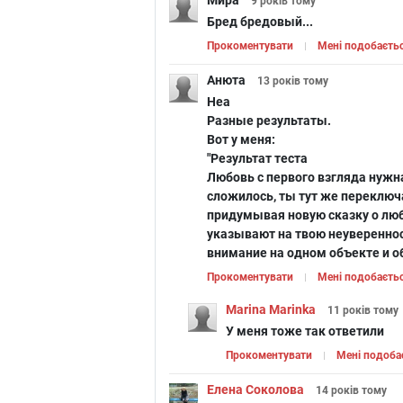
Мира
9 років
тому
Бред бредовый...
Прокоментувати
Мені подобаєть
Який чоловік з "Гри
Анюта
престолів" підходить тобі
13 років
тому
Якою
найкраще
могл
Неа
Разные результаты.
Вот у меня:
"Результат теста
Любовь с первого взгляда нужна
сложилось, ты тут же переключ
придумывая новую сказку о лю
указывают на твою неувереннос
внимание на одном объекте и об
Прокоментувати
Мені подобаєть
Marina Marinka
11 років
тому
У меня тоже так ответили
Прокоментувати
Мені подоба
Елена Соколова
14 років
тому