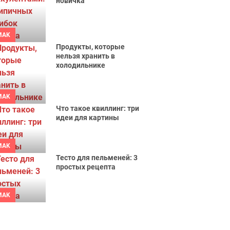
новичка
MAK
Продукты, которые
нельзя хранить в
холодильнике
MAK
Что такое квиллинг: три
идеи для картины
MAK
Тесто для пельменей: 3
простых рецепта
MAK