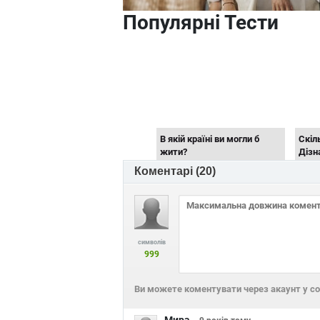
Популярні Тести
В якій країні ви могли б
Скіл
жити?
Дізн
Коментарі (
20
)
символів
999
Чи сильний у тебе
Чи в
характер?
у ін
Ви можете коментувати через акаунт у с