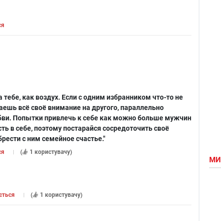
ся
 героїнею фільму ти
а би бути?
Наскільки ви щирі?
 тебе, как воздух. Если с одним избранником что-то не
аешь всё своё внимание на другого, параллельно
бви. Попытки привлечь к себе как можно больше мужчин
ть в себе, поэтому постарайся сосредоточить своё
рести с ним семейное счастье."
ся
(
1 користувачу
)
МИ
ється
(
1 користувачу
)