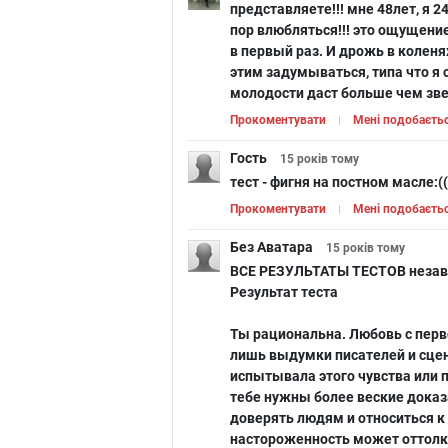
представляете!!! мне 48лет, я 
пор влюбляться!!! это ощущение
в первый раз. И дрожь в коленях
этим задумываться, типа что я 
молодости даст больше чем зв
Прокоментувати
Мені подобаєть
Гость
15 років
тому
тест - фигня на постном масле:((
Прокоментувати
Мені подобаєть
Без Аватара
15 років
тому
ВСЕ РЕЗУЛЬТАТЫ ТЕСТОВ незави
Результат теста
Ты рациональна. Любовь с перв
лишь выдумки писателей и сцен
испытывала этого чувства или 
тебе нужны более веские доказ
доверять людям и относиться к
настороженность может оттолк