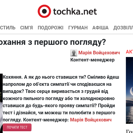
СТИЛЬ
СІМ’Я
ПОДОРОЖІ
ГУРМАН
АФІША
ДОЗВІЛ
охання з першого погляду?
АК
Марія Войцехович
Контент-менеджер
Кохяння. А як до нього ставишся ти? Сміливо йдеш
напролом до об'єкта симпатії чи сподіваєшся на
випадок? Твоє серце виривається з грудей від
кожного пильного погляду або ти холоднокровно
ставишся до будь-якого прояву симпатії? Пройди
тест і дізнайся, чи можеш ти полюбити з першого
погляду.
Контент-менеджер:
Марія Войцехович
ПОЧАТИ ТЕСТ
Го