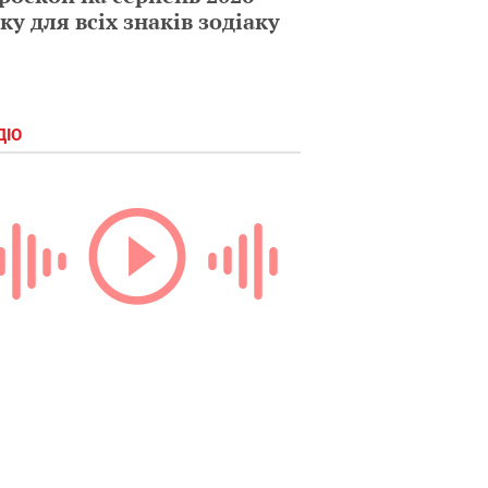
ку для всіх знаків зодіаку
ДІО