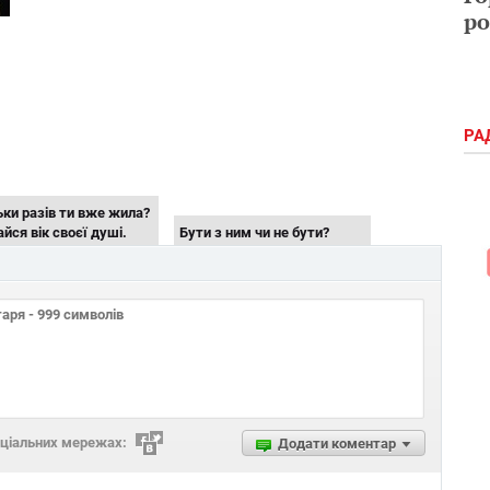
ро
РА
ьки разів ти вже жила?
айся вік своєї душі.
Бути з ним чи не бути?
икликаєш ти симпатію
Дізнайся, якою тебе бачать
ших?
інші!
оціальних мережах:
Додати коментар