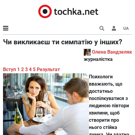
UA
Чи викликаєш ти симпатію у інших?
Олена Вандзеляк
журналістка
Вступ
1
2
3
4
5
Результат
Психологи
вважають, що
достатньо
поспілкуватися з
людиною півтори
хвилини, щоб
створити про
нього стійка
думка. Чи здатна