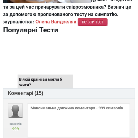
ти за цей час причарувати співрозмовника? Визнач це
за допомогою пропонованого тесту на симпатію.
журналістка:
Олена Вандзеляк
ПОЧАТИ ТЕСТ
Популярні Тести
В якій країні ви могли б
жити?
Коментарі (
15
)
символів
999
Скільки разів ти вже жила?
Дізнайся вік своєї душі.