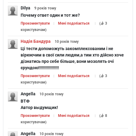
Dilya
9 років
тому
Чи викликаєш ти симпатію
Почему ответ один и тот же?
у інших?
Прокоментувати
Мені подобається
(
3
користувачам
)
Надія Бандура
10 років
тому
Ці тести допоможуть закомплексованим і не
вірюючим в свої сили людям,а тим хто дійсно хоче
дізнатись про себе більше, вони мозолять очі
Дізнайся, якою тебе бачать
єрундою!!!!!!!!!!!!!!!!!
інші!
Прокоментувати
Мені подобається
(
3
користувачам
)
Angella
10 років
тому
ВТФ
Автор выдумщик!
Який чоловік з "Гри
Прокоментувати
Мені подобається
(
8
престолів" підходить тобі
користувачам
)
найкраще
Angella
10 років
тому