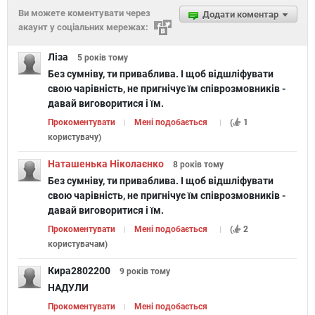
Ви можете коментувати через
Додати коментар
акаунт у соціальних мережах:
Ліза
5 років
тому
Без сумніву, ти приваблива. І щоб відшліфувати
свою чарівність, не пригнічує їм співрозмовників -
давай виговоритися і їм.
Бути з ним чи не бути?
Прокоментувати
Мені подобається
(
1
користувачу
)
Наташенька Ніколаєнко
8 років
тому
Без сумніву, ти приваблива. І щоб відшліфувати
свою чарівність, не пригнічує їм співрозмовників -
давай виговоритися і їм.
Чи сильний у тебе
Прокоментувати
Мені подобається
(
2
характер?
користувачам
)
Кира2802200
9 років
тому
НАДУЛИ
Прокоментувати
Мені подобається