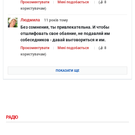
Прокоментувати
Мені подобається
(
8
користувачам
)
Людмила
11 років
тому
Без сомнения, ты привлекательна. И чтобы
отшлифовать свое обаяние, не подавляй им
собеседников - давай выговориться и им.
Прокоментувати
Мені подобається
(
8
користувачам
)
ПОКАЗАТИ ЩЕ
РАДІО