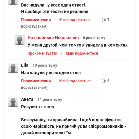
Вас надули!, у всех один ответ!
И вообще эти тесты не реальны!
Прокоментувати
Мені подобається
(
7
користувачам
)
Якою героїнею фільму ти
Наташенька Ніколаєнко
8 років
тому
могла би бути?
У меня другой, чем те что я увидела в коментах
Прокоментувати
Мені подобається
Lila
10 років
тому
Нас надули у всех один ответ
Прокоментувати
Мені подобається
(
5
користувачам
)
Наскільки ви щирі?
Анета
11 років
тому
Результат тесту
Без сумніву, ти приваблива. І щоб відшліфувати
свою чарівність, не пригнічує їм співрозмовників -
давай виговоритися і їм.