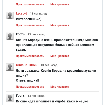
Прокомментировать
Мне нравится
LycyLyt
11 лет
назад
Интересненько)
Прокомментировать
Мне нравится
Гость
13 лет
назад
Ксения Бородина очень привлекательная,а мне она
нравилась до похудения больше,сейчас слишком
худая.
Прокомментировать
Мне нравится
Оксана Тиник
13 лет
назад
Як ти вважаєш, Ксенія Бородіна красивіша худа чи
пишна?
Ответ:
пишна!!
Прокомментировать
Мне нравится
Гость
14 лет
назад
Ксюше идет и полнота и худоба, как и мне , но