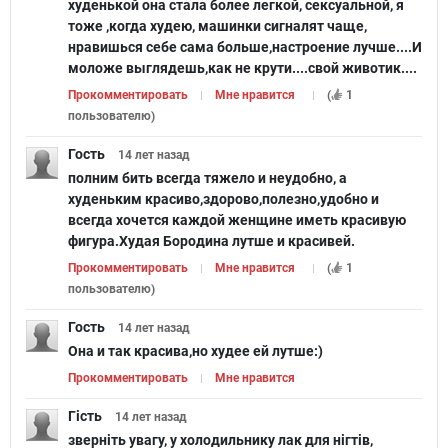
худенькой она стала более легкой, сексуальной, я
тоже ,когда худею, машинки сигналят чаще,
нравишься себе сама больше,настроение лучше....И
моложе выглядешь,как не крути....свой животик....
Прокомментировать
Мне нравится
(
1
пользователю
)
Гость
14 лет
назад
полним бить всегда тяжело и неудобно, а
худеньким красиво,здорово,полезно,удобно и
всегда хочется каждой женщине иметь красивую
фигура.Худая Бородина лутше и красивей.
Прокомментировать
Мне нравится
(
1
пользователю
)
Гость
14 лет
назад
Она и так красива,но худее ей лутше:)
Прокомментировать
Мне нравится
Гість
14 лет
назад
зверніть увагу, у холодильнику лак для нігтів,