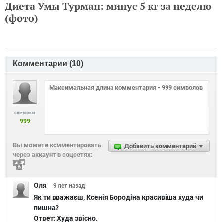
Диета Умы Турман: минус 5 кг за неделю
(фото)
Комментарии (
10
)
символов
999
Вы можете комментировать
Добавить комментарий
через аккаунт в соцсетях:
Оля
9 лет
назад
Як ти вважаєш, Ксенія Бородіна красивіша худа чи
пишна?
Ответ:
Худа звісно.