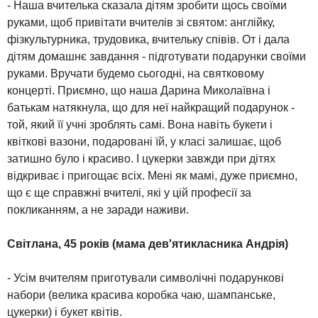
- Наша вчителька сказала дітям зробити щось своїми
руками, щоб привітати вчителів зі святом: англійку,
фізкультурника, трудовика, вчительку співів. От і дала
дітям домашнє завдання - підготувати подарунки своїми
руками. Вручати будемо сьогодні, на святковому
концерті. Приємно, що наша Дарина Миколаївна і
батькам натякнула, що для неї найкращий подарунок -
той, який її учні зроблять самі. Вона навіть букети і
квіткові вазони, подаровані їй, у класі залишає, щоб
затишно було і красиво. І цукерки завжди при дітях
відкриває і пригощає всіх. Мені як мамі, дуже приємно,
що є ще справжні вчителі, які у цій професії за
покликанням, а не заради наживи.
Світлана, 45 років (мама дев'ятикласника Андрія)
- Усім вчителям приготували символічні подарункові
набори (велика красива коробка чаю, шампанське,
цукерки) і букет квітів.