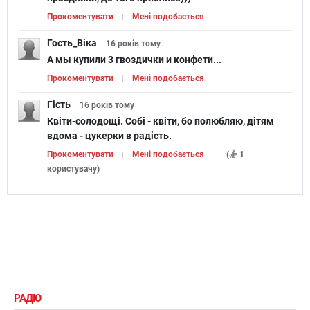
Прокоментувати
Мені подобається
Гость_Віка
16 років
тому
А мы купили 3 гвоздички и конфети...
Прокоментувати
Мені подобається
Гість
16 років
тому
Квіти-солодощі. Собі - квіти, бо полюбляю, дітям
вдома - цукерки в радість.
Прокоментувати
Мені подобається
(
1
користувачу
)
РАДІО