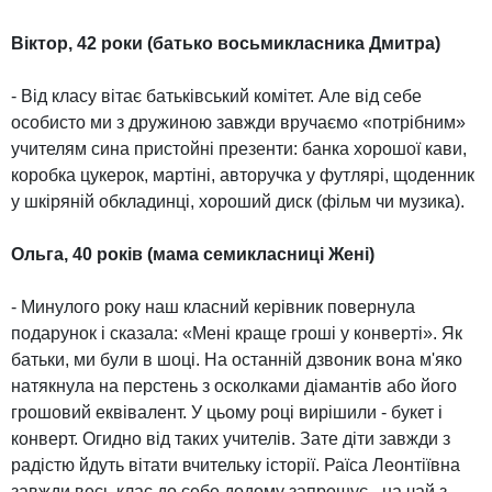
Віктор, 42 роки (батько восьмикласника Дмитра)
- Від класу вітає батьківський комітет. Але від себе
особисто ми з дружиною завжди вручаємо «потрібним»
учителям сина пристойні презенти: банка хорошої кави,
коробка цукерок, мартіні, авторучка у футлярі, щоденник
у шкіряній обкладинці, хороший диск (фільм чи музика).
Ольга, 40 років (мама семикласниці Жені)
- Минулого року наш класний керівник повернула
подарунок і сказала: «Мені краще гроші у конверті». Як
батьки, ми були в шоці. На останній дзвоник вона м'яко
натякнула на перстень з осколками діамантів або його
грошовий еквівалент. У цьому році вирішили - букет і
конверт. Огидно від таких учителів. Зате діти завжди з
радістю йдуть вітати вчительку історії. Раїса Леонтіївна
завжди весь клас до себе додому запрошує - на чай з