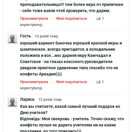
преподавательница!!! тем более икра оч приличная
- себе тоже взяли чтоб проверить, что дарим.
Прокоментувати
Мені подобається
(
1
користувачу
)
Гость
12 років
тому
хороший вариант баночка хорошей красной икры и
шампанское. всегда пригодится, в холодильник
положила и все...мы дарили икру Камчадал и
Советское - на глазах классного руководителя
увидели приятное удивление типа спасибо что не
конфеты Аркадия))))
Прокоментувати
Мені подобається
(
1
користувачу
)
Лариса
12 років
тому
Как вы считаете, какой самый лучший подарок ко
Дню учителя?
Відповідь:
Моя свекровь - учитель. Точно скажу, что
конфеты лучше не дарить учителям ни на какие
праздники, до того приелись)))