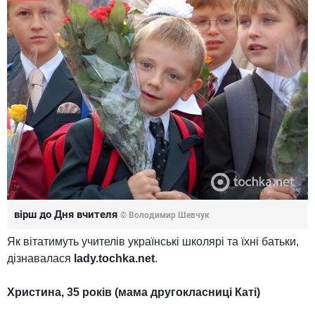
вірш до Дня вчителя
© Володимир Шевчук
Як вітатимуть учителів українські школярі та їхні батьки,
дізнавалася
lady.tochka.net
.
Христина, 35 років (мама другокласниці Каті)