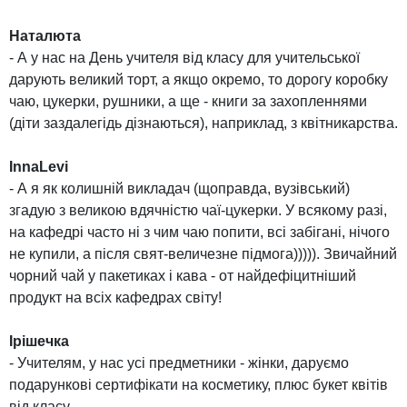
Наталюта
- А у нас на День учителя від класу для учительської
дарують великий торт, а якщо окремо, то дорогу коробку
чаю, цукерки, рушники, а ще - книги за захопленнями
(діти заздалегідь дізнаються), наприклад, з квітникарства.
InnaLevi
- А я як колишній викладач (щоправда, вузівський)
згадую з великою вдячністю чаї-цукерки. У всякому разі,
на кафедрі часто ні з чим чаю попити, всі забігані, нічого
не купили, а після свят-величезне підмога))))). Звичайний
чорний чай у пакетиках і кава - от найдефіцитніший
продукт на всіх кафедрах світу!
Ірішечка
- Учителям, у нас усі предметники - жінки, даруємо
подарункові сертифікати на косметику, плюс букет квітів
від класу.