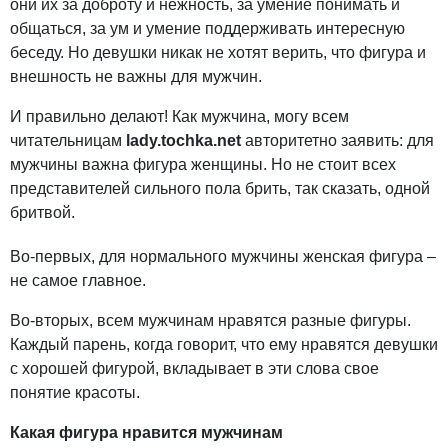
они их за доброту и нежность, за умение понимать и
общаться, за ум и умение поддерживать интересную
беседу. Но девушки никак не хотят верить, что фигура и
внешность не важны для мужчин.
И правильно делают! Как мужчина, могу всем
читательницам
lady.tochka.net
авторитетно заявить: для
мужчины важна фигура женщины. Но не стоит всех
представителей сильного пола брить, так сказать, одной
бритвой.
Во-первых, для нормального мужчины женская фигура –
не самое главное.
Во-вторых, всем мужчинам нравятся разные фигуры.
Каждый парень, когда говорит, что ему нравятся девушки
с хорошей фигурой, вкладывает в эти слова свое
понятие красоты.
Какая фигура нравится мужчинам