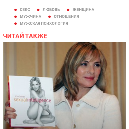
СЕКС
ЛЮБОВЬ
ЖЕНЩИНА
МУЖЧИНА
ОТНОШЕНИЯ
МУЖСКАЯ ПСИХОЛОГИЯ
ЧИТАЙ ТАКЖЕ