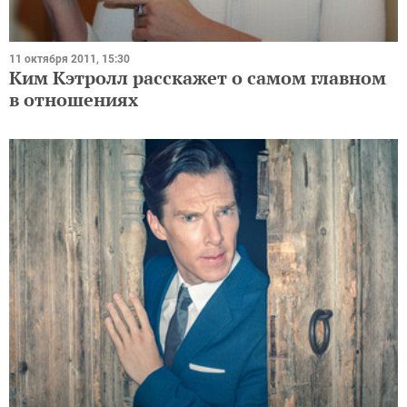
11 октября 2011, 15:30
Ким Кэтролл расскажет о самом главном
в отношениях