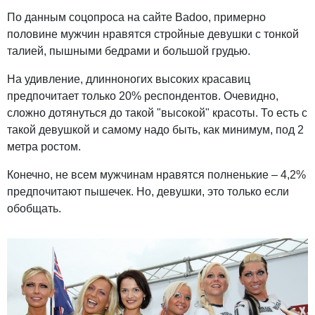
По данным соцопроса на сайте Badoo, примерно
половине мужчин нравятся стройные девушки с тонкой
талией, пышными бедрами и большой грудью.
На удивление, длинноногих высоких красавиц
предпочитает только 20% респондентов. Очевидно,
сложно дотянуться до такой "высокой" красоты. То есть с
такой девушкой и самому надо быть, как минимум, под 2
метра ростом.
Конечно, не всем мужчинам нравятся полненькие – 4,2%
предпочитают пышечек. Но, девушки, это только если
обобщать.