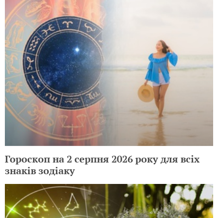
Гороскоп на 2 серпня 2026 року для всіх
знаків зодіаку