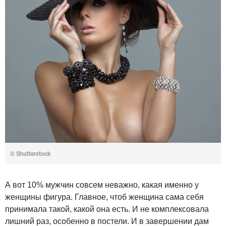
© Shutterstock
А вот 10% мужчин совсем неважно, какая именно у
женщины фигура. Главное, чтоб женщина сама себя
принимала такой, какой она есть. И не комплексовала
лишний раз, особенно в постели. И в завершении дам