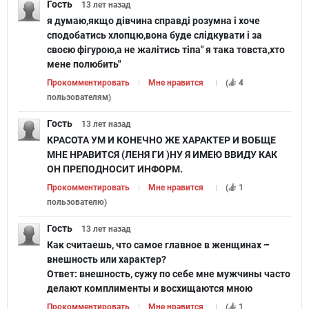
Гость
13 лет
назад
я думаю,якщо дівчина справді розумна і хоче
сподобатись хлопцю,вона буде слідкувати і за
своєю фігурою,а не жалітись тіпа" я така товста,хто
мене полюбить"
Прокомментировать
Мне нравится
(
4
пользователям
)
Гость
13 лет
назад
КРАСОТА УМ И КОНЕЧНО ЖЕ ХАРАКТЕР И ВОБЩЕ
МНЕ НРАВИТСЯ (ЛЕНЯ ГИ )НУ Я ИМЕЮ ВВИДУ КАК
ОН ПРЕПОДНОСИТ ИНФОРМ.
Прокомментировать
Мне нравится
(
1
пользователю
)
Гость
13 лет
назад
Как считаешь, что самое главное в женщинах –
внешность или характер?
Ответ:
внешность, сужу по себе мне мужчины часто
делают комплименты и восхищаются мною
Прокомментировать
Мне нравится
(
1