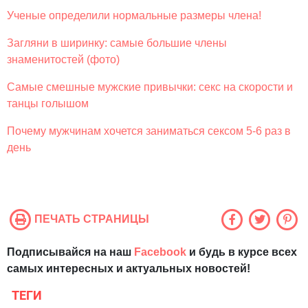
Ученые определили нормальные размеры члена!
Загляни в ширинку: самые большие члены
знаменитостей (фото)
Самые смешные мужские привычки: секс на скорости и
танцы голышом
Почему мужчинам хочется заниматься сексом 5-6 раз в
день
ПЕЧАТЬ СТРАНИЦЫ
Подписывайся на наш
Facebook
и будь в курсе всех
самых интересных и актуальных новостей!
ТЕГИ