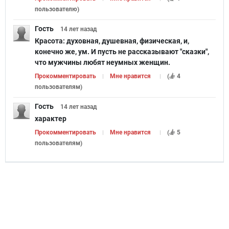
пользователю
)
Гость
14 лет
назад
Красота: духовная, душевная, физическая, и,
конечно же, ум. И пусть не рассказывают "сказки",
что мужчины любят неумных женщин.
Прокомментировать
Мне нравится
(
4
пользователям
)
Гость
14 лет
назад
характер
Прокомментировать
Мне нравится
(
5
пользователям
)