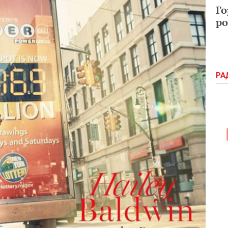
Го
ро
РА