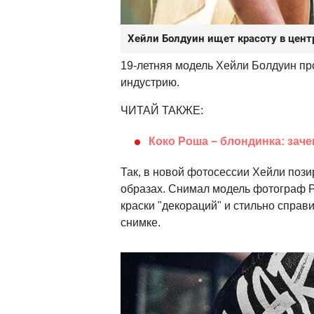
Хейли Болдуин ищет красоту в цен
19-летняя модель Хейли Болдуин п
индустрию.
ЧИТАЙ ТАКЖЕ:
Коко Роша − блондинка: зач
Так, в новой фотосессии Хейли пози
образах. Снимал модель фотограф 
краски "декораций" и стильно справ
снимке.