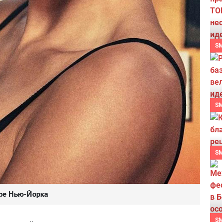
S
S
S
тре Нью-Йорка
S