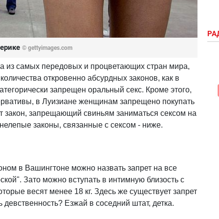
РА
мерике
© gettyimages.com
на из самых передовых и процветающих стран мира,
 количества откровенно абсурдных законов, как в
атегорически запрещен оральный секс. Кроме этого,
ервативы, в Луизиане женщинам запрещено покупать
ет закон, запрещающий свиньям заниматься сексом на
 нелепые законы, связанные с сексом - ниже.
ном в Вашингтоне можно назвать запрет на все
кой". Зато можно вступать в интимную близость с
оторые весят менее 18 кг. Здесь же существует запрет
ь девственность? Езжай в соседний штат, детка.