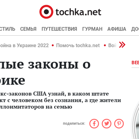
СТИЛЬ
СЕМЬЯ
ПУТЕШЕСТВИЯ
ГУРМАН
АФИША
ДО
ойна в Украине 2022
Помочь tochka.net
Война в Укр
пые законы о
ВЕ
рике
кс-законов США узнай, в каком штате
т с человеком без сознания, а где жители
аллоимитаторов на семью
поделиться: