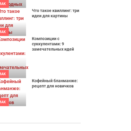
MAK
Что такое квиллинг: три
идеи для картины
MAK
Композиции с
суккулентами: 9
замечательных идей
MAK
Кофейный бланманже:
рецепт для новичков
MAK