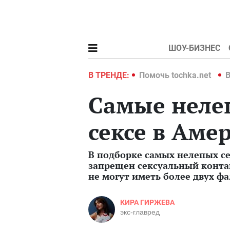
ШОУ-БИЗНЕС
hka.net
Война в Украине 2022
В ТРЕНДЕ:
Помочь tochka.net
В
Самые неле
сексе в Аме
В подборке самых нелепых се
запрещен сексуальный контак
не могут иметь более двух ф
КИРА ГИРЖЕВА
экс-главред