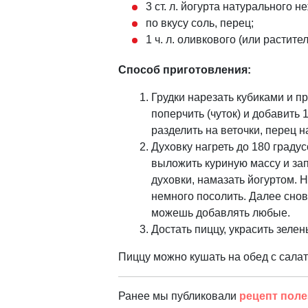
3 ст. л. йогурта натурального н
по вкусу соль, перец;
1 ч. л. оливкового (или растите
Способ приготовления:
Грудки нарезать кубиками и п
поперчить (чуток) и добавить 
разделить на веточки, перец н
Духовку нагреть до 180 граду
выложить куриную массу и зап
духовки, намазать йогуртом. 
немного посолить. Далее снов
можешь добавлять любые.
Достать пиццу, украсить зеле
Пиццу можно кушать на обед с салат
Ранее мы публиковали
рецепт поле