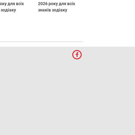
оку для всіх
2026 року для всіх
 зодіаку
знаків зодіаку