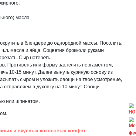
ежирного;
льного) масла.
рокрутить в блендере до однородной массы. Посолить,
1 ч.л. масла и яйца. Соцветия брокколи руками
арезать. Сыр натереть.
сов. Противень или форму застелить пергаментом,
ечь 10-15 минут. Далее вынуть куриную основу из
Насыпать сыром и уложить овощи на твоё усмотрение,
а отправляем в духовку на 10 минут. Овощи
нью или шпинатом.
НО
ом.
зных и вкусных кокосовых конфет.