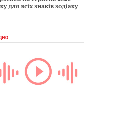
ку для всіх знаків зодіаку
ДИО