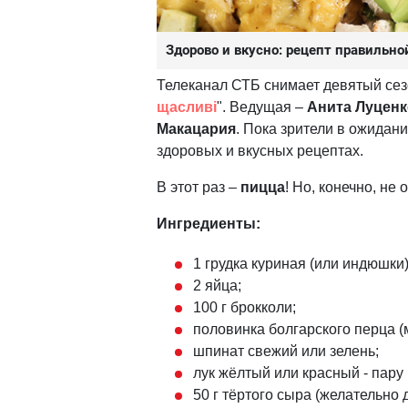
Здорово и вкусно: рецепт правильн
Телеканал СТБ снимает девятый сез
щасливі
". Ведущая –
Анита Луценк
Макацария
. Пока зрители в ожидан
здоровых и вкусных рецептах.
В этот раз –
пицца
! Но, конечно, не
Ингредиенты:
1 грудка куриная (или индюшки)
2 яйца;
100 г брокколи;
половинка болгарского перца 
шпинат свежий или зелень;
лук жёлтый или красный - пару 
50 г тёртого сыра (желательно 