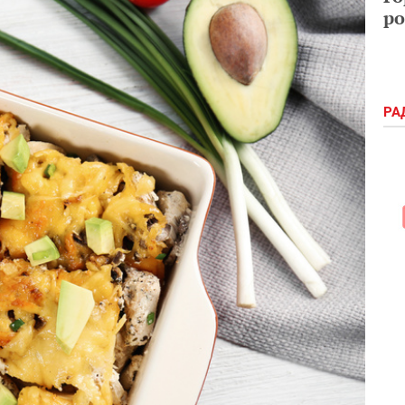
ро
РА