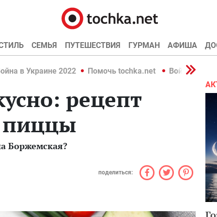
СТИЛЬ
СЕМЬЯ
ПУТЕШЕСТВИЯ
ГУРМАН
АФИША
ДО
ойна в Украине 2022
Помочь tochka.net
Война в Укр
АК
кусно: рецепт
 пиццы
на Боржемская?
поделиться:
Го