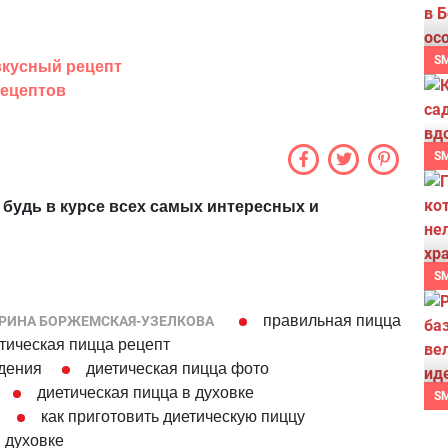
S
вкусный рецепт
рецептов
S
 будь в курсе всех самых интересных и
S
правильная пицца
РИНА БОРЖЕМСКАЯ-УЗЕЛКОВА
тическая пицца рецепт
удения
диетическая пицца фото
диетическая пицца в духовке
S
как приготовить диетическую пиццу
 духовке