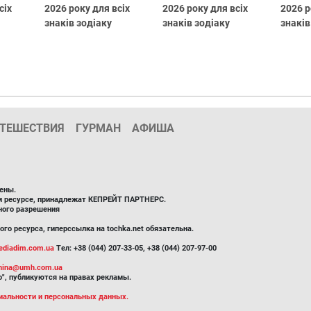
сіх
2026 року для всіх
2026 року для всіх
2026 р
знаків зодіаку
знаків зодіаку
знаків
ТЕШЕСТВИЯ
ГУРМАН
АФИША
ены.
ом ресурсе, принадлежат КЕПРЕЙТ ПАРТНЕРС.
ного разрешения
го ресурса, гиперссылка на tochka.net обязательна.
diadim.com.ua
Тел: +38 (044) 207-33-05, +38 (044) 207-97-00
inina@umh.com.ua
", публикуются на правах рекламы.
иальности и персональных данных.