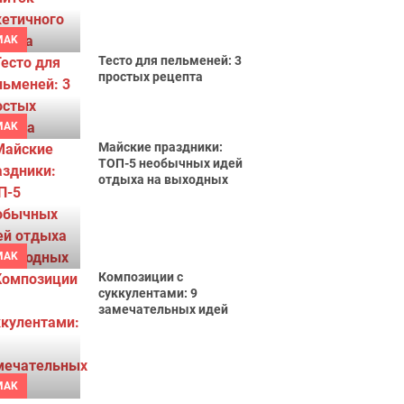
MAK
Тесто для пельменей: 3
простых рецепта
MAK
Майские праздники:
ТОП-5 необычных идей
отдыха на выходных
MAK
Композиции с
суккулентами: 9
замечательных идей
MAK