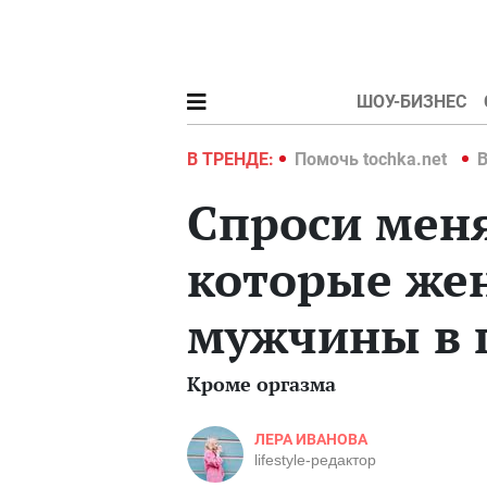
ШОУ-БИЗНЕС
hka.net
Война в Украине 2022
В ТРЕНДЕ:
Помочь tochka.net
В
Спроси меня
которые же
мужчины в 
Кроме оргазма
ЛЕРА ИВАНОВА
lifestyle-редактор