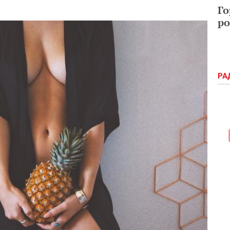
Го
ро
РА