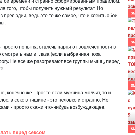
ратой времени и странно сформированным правилом,
ля того, чтобы получить нужный результат. Но
S
 прелюдии, ведь это то же самое, что и клеить обои
мы.
S
- просто попытка отвлечь парня от вовлеченности в
о смотреть нам в глаза (если выбранная поза
орогу. Не все же разогревают все группы мышц, перед
хе.
S
е, конечно же. Просто если мужчина молчит, то и
ос, а секс в тишине - это неловко и странно. Не
ами - просто скажи что-нибудь возбуждающее.
S
елать перед сексом