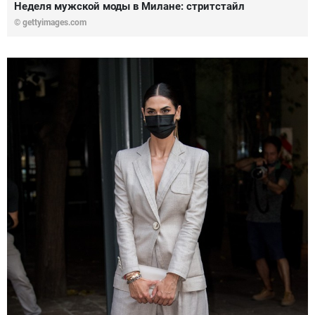
Неделя мужской моды в Милане: стритстайл
© gettyimages.com