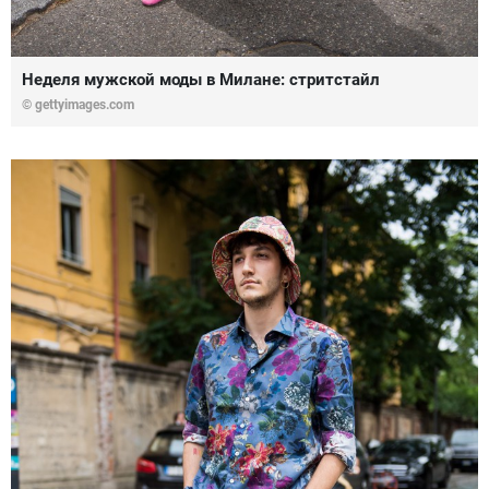
Неделя мужской моды в Милане: стритстайл
© gettyimages.com