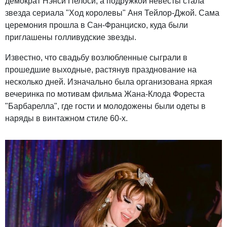
демократ Нэнси Пелоси, а подружкой невесты стала
звезда сериала "Ход королевы" Аня Тейлор-Джой. Сама
церемония прошла в Сан-Франциско, куда были
приглашены голливудские звезды.
Известно, что свадьбу возлюбленные сыграли в
прошедшие выходные, растянув празднование на
несколько дней. Изначально была организована яркая
вечеринка по мотивам фильма Жана-Клода Фореста
"Барбарелла", где гости и молодожены были одеты в
наряды в винтажном стиле 60-х.