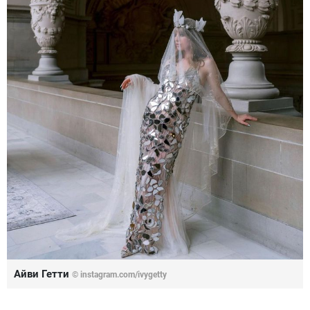
Айви Гетти
© instagram.com/ivygetty