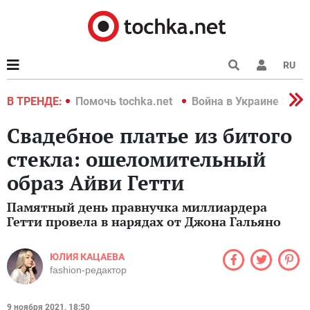
RU
краине 2022
В ТРЕНДЕ:
Помочь tochka.net
Война в Украине 2022
Свадебное платье из битого
стекла: ошеломительный
образ Айви Гетти
Памятный день правнучка миллиардера
Гетти провела в нарядах от Джона Гальяно
ЮЛИЯ КАЦАЕВА
fashion-редактор
9 ноября 2021, 18:50