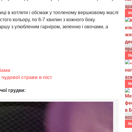
иці в котлети і обсмаж у топленому вершковому маслі
S
того кольору, по 6-7 хвилин з кожного боку.
аршу з улюбленим гарніром, зеленню і овочами, а
S
ибами
 чудової страви в піст
S
чої грудки:
S