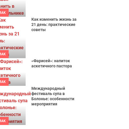
MAK
Как изменить жизнь за
21 день: практические
советы
MAK
«Фарисей»: напиток
аскетичного пастора
MAK
Международный
фестиваль супа в
Болонье: особенности
мероприятия
MAK