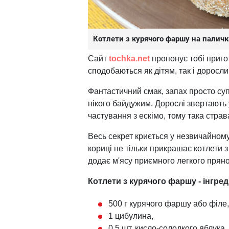
Котлети з курячого фаршу на паличк
Сайт
tochka.net
пропонує тобі приго
сподобаються як дітям, так і доросли
Фантастичний смак, запах просто суп
нікого байдужим. Дорослі звертають у
частування з ескімо, тому така стр
Весь секрет криється у незвичайном
кориці не тільки прикрашає котлети з
додає м'ясу приємного легкого пряно
Котлети з курячого фаршу - інгред
500 г курячого фаршу або філе,
1 цибулина,
0,5 шт. кисло-солодкого яблука,