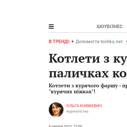
ШОУБІЗНЕС
ochka.net
Війна в Україні 2022
В ТРЕНДІ:
Допомогти tochka.net
Котлети з к
паличках ко
Котлети з курячого фаршу - п
"курячих ніжках"!
ОЛЬГА КНЯЖЕВИЧ
журналістка
4 серпня 2015, 15:00