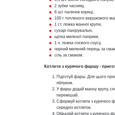
2 зубки часнику,
6 шт. паличок кориці,
100 г топленого вершкового ма
1 ст. ложка манної крупи,
сухарі панірувальні,
щіпка меленої паприки,
1 ч. ложка соєвого соусу,
чорний мелений перець за сма
сіль за смаком.
Котлети з курячого фаршу - приго
Підготуй фарш. Для цього прок
яблуком.
У фарш додай манну крупу, спец
перемішай.
Сформуй котлети з курячого ф
середніх котлеток.
Обваляй котлети з курячого ф