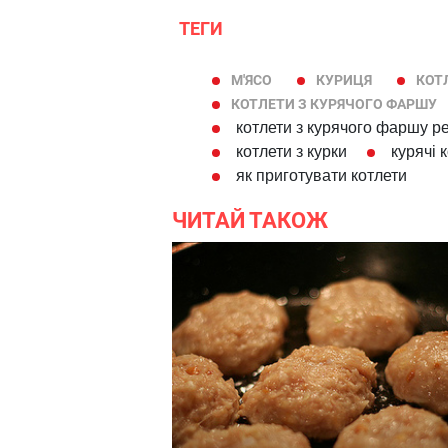
ТЕГИ
М'ЯСО
КУРИЦЯ
КОТ
КОТЛЕТИ З КУРЯЧОГО ФАРШУ
котлети з курячого фаршу р
котлети з курки
курячі 
як приготувати котлети
ЧИТАЙ ТАКОЖ