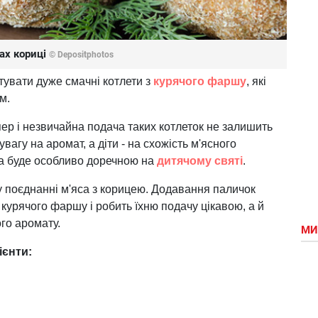
ах кориці
© Depositphotos
тувати дуже смачні котлети з
курячого фаршу
, які
м.
ер і незвичайна подача таких котлеток не залишить
вагу на аромат, а діти - на схожість м'ясного
ава буде особливо доречною на
дитячому святі
.
у поєднанні м'яса з корицею. Додавання паличок
 курячого фаршу і робить їхню подачу цікавою, а й
го аромату.
МИ
ієнти: