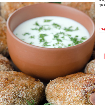
ро
РА