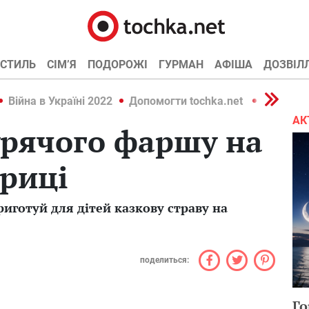
СТИЛЬ
СІМ’Я
ПОДОРОЖІ
ГУРМАН
АФІША
ДОЗВІЛ
Війна в Україні 2022
Допомогти tochka.net
Війна в У
АК
урячого фаршу на
риці
риготуй для дітей казкову страву на
поделиться:
Го