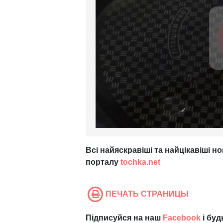
Всі
найяскравіші та найцікавіші но
порталу
tochka.net
ПЕЧАТЬ СТРАНИЦЫ
Підписуйся на наш
Facebook
і буд