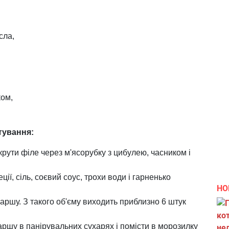
сла,
ком,
тування:
рути філе через м'ясорубку з цибулею, часником і
ії, сіль, соєвий соус, трохи води і гарненько
НО
аршу. З такого об'єму виходить приблизно 6 штук
аршу в панірувальних сухарях і помісти в морозилку