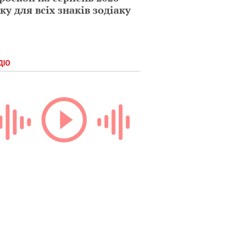
ку для всіх знаків зодіаку
ДІО