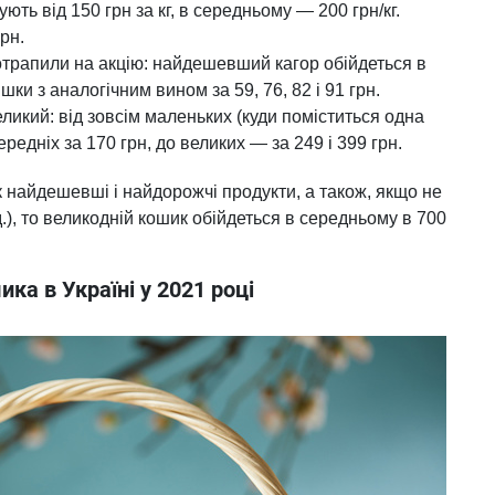
ють від 150 грн за кг, в середньому — 200 грн/кг.
рн.
потрапили на акцію: найдешевший кагор обійдеться в
шки з аналогічним вином за 59, 76, 82 і 91 грн.
еликий: від зовсім маленьких (куди поміститься одна
ередніх за 170 грн, до великих — за 249 і 399 грн.
 найдешевші і найдорожчі продукти, а також, якщо не
.д.), то великодній кошик обійдеться в середньому в 700
ка в Україні у 2021 році