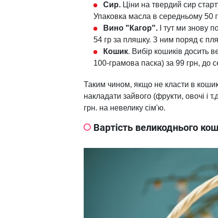
Сир.
Ціни на твердий сир старту
Упаковка масла в середньому 50 г
Вино "Кагор".
І тут ми знову 
54 гр за пляшку. З ним поряд є пля
Кошик
. Вибір кошиків досить в
100-грамова паска) за 99 грн, до с
Таким чином, якщо не класти в кошик
накладати зайвого (фрукти, овочі і т
грн. на невелику сім'ю.
Вартість великоднього коши