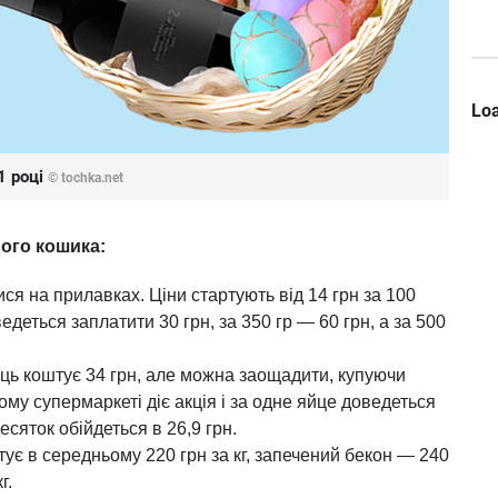
Loa
1 році
© tochka.net
ього кошика:
ся на прилавках. Ціни стартують від 14 грн за 100
едеться заплатити 30 грн, за 350 гр — 60 грн, а за 500
єць коштує 34 грн, але можна заощадити, купуючи
му супермаркеті діє акція і за одне яйце доведеться
есяток обійдеться в 26,9 грн.
ує в середньому 220 грн за кг, запечений бекон — 240
г.