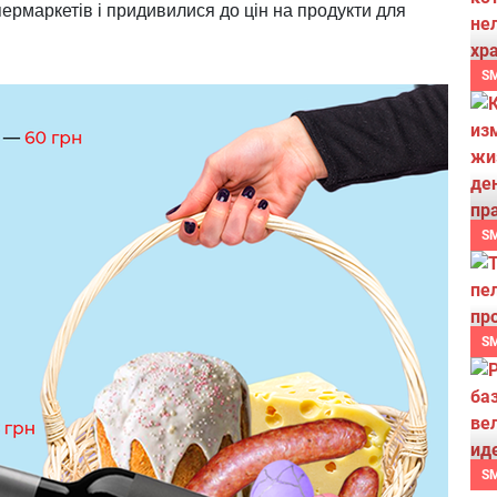
пермаркетів і придивилися до цін на продукти для
S
S
S
S