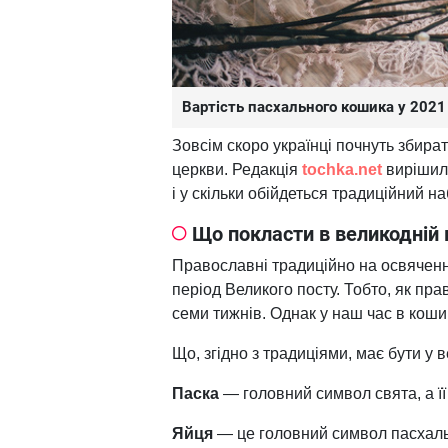
Вартість пасхального кошика у 2021
Зовсім скоро українці почнуть збира
церкви. Редакція
tochka.net
вирішила
і у скільки обійдеться традиційний на
Що покласти в великодній
Православні традиційно на освячення
період Великого посту. Тобто, як пра
семи тижнів. Однак у наш час в коши
Що, згідно з традиціями, має бути у
Паска
— головний символ свята, а її
Яйця
— це головний символ пасхальн