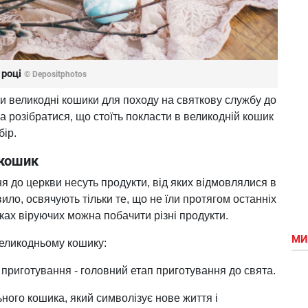
 році
© Depositphotos
ти великодні кошики для походу на святкову службу до
 розібратися, що стоїть покласти в великодній кошик
бір.
 кошик
 до церкви несуть продукти, від яких відмовлялися в
вило, освячують тільки те, що не їли протягом останніх
ках віруючих можна побачити різні продукти.
МИ
 великодньому кошику:
 приготування - головний етап приготування до свята.
ого кошика, який символізує нове життя і