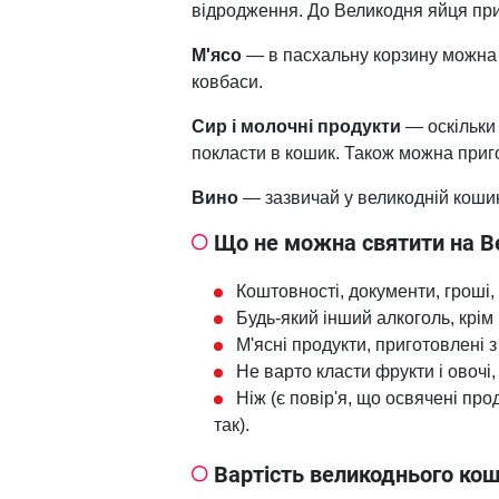
відродження. До Великодня яйця пр
М'ясо
— в пасхальну корзину можна 
ковбаси.
Сир і молочні продукти
— оскільки 
покласти в кошик. Також можна приго
Вино
— зазвичай у великодній кошик
Що не можна святити на В
Коштовності, документи, гроші,
Будь-який інший алкоголь, крім 
М'ясні продукти, приготовлені з
Не варто класти фрукти і овочі,
Ніж (є повір'я, що освячені пр
так).
Вартість великоднього кош