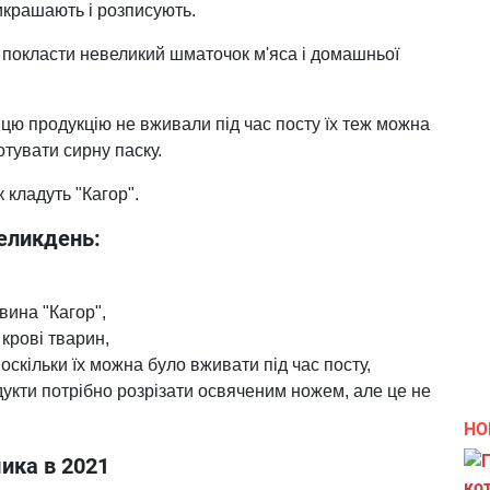
икрашають і розписують.
покласти невеликий шматочок м'яса і домашньої
цю продукцію не вживали під час посту їх теж можна
тувати сирну паску.
 кладуть "Кагор".
еликдень:
вина "Кагор",
 крові тварин,
 оскільки їх можна було вживати під час посту,
одукти потрібно розрізати освяченим ножем, але це не
НО
ика в 2021