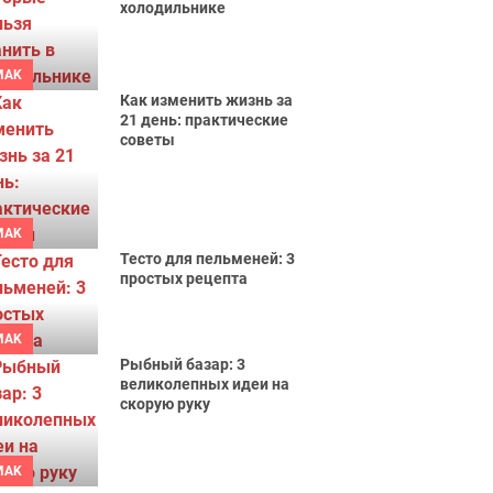
холодильнике
MAK
Как изменить жизнь за
21 день: практические
советы
MAK
Тесто для пельменей: 3
простых рецепта
MAK
Рыбный базар: 3
великолепных идеи на
скорую руку
MAK