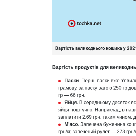
Вартість великоднього кошика у 202
Вартість продуктів для великодн
Паски.
Перші паски вже з'явили
грамову, за паску вагою 250 гр дов
гр — 66 грн.
Яйця
. В середньому десяток я
яйця поштучно. Наприклад, в нашо
заплатити 2,69 грн, таким чином, д
М'ясо
. Запечена буженина кошт
грн/кг, запечений рулет — 273 грн/к