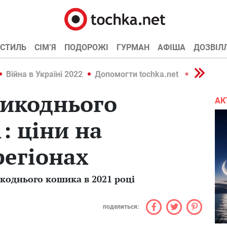
СТИЛЬ
СІМ’Я
ПОДОРОЖІ
ГУРМАН
АФІША
ДОЗВІЛ
Війна в Україні 2022
Допомогти tochka.net
Війна в У
ликоднього
АК
: ціни на
регіонах
коднього кошика в 2021 році
поделиться: