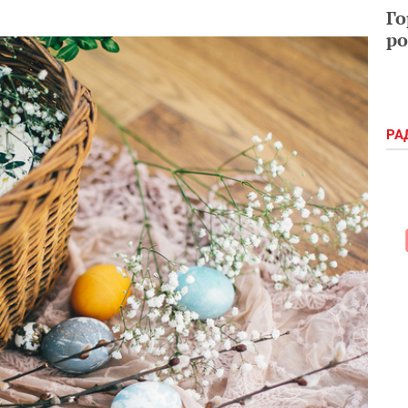
Го
ро
РА