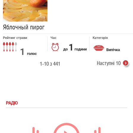
Яблочный пирог
Рейтинг страви
Час
Категорія
1
1
до
години
Випічка
голос
Наступні 10
1-10 з 441
РАДІО