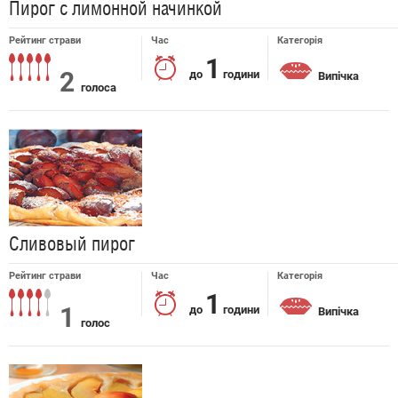
Пирог с лимонной начинкой
Рейтинг страви
Час
Категорія
1
2
до
години
Випічка
голоса
Сливовый пирог
Рейтинг страви
Час
Категорія
1
1
до
години
Випічка
голос