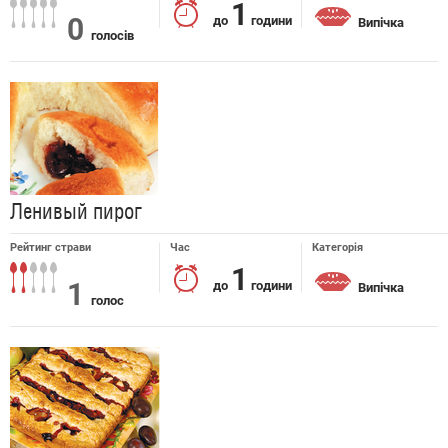
1
0
до
години
Випічка
голосів
Ленивый пирог
Рейтинг страви
Час
Категорія
1
1
до
години
Випічка
голос