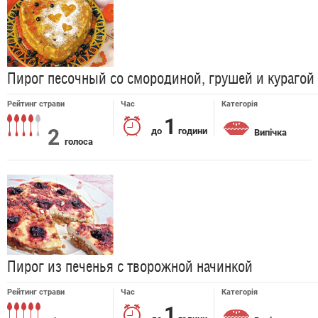
Пирог песочный со смородиной, грушей и курагой
Рейтинг страви
Час
Категорія
1
2
до
години
Випічка
голоса
Пирог из печенья с творожной начинкой
Рейтинг страви
Час
Категорія
1