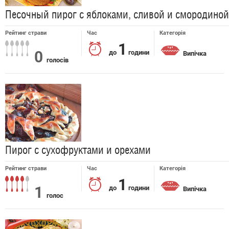
Песочный пирог с яблоками, сливой и смородиной
Рейтинг страви
Час
Категорія
1
0
до
години
Випічка
голосів
Пирог с сухофруктами и орехами
Рейтинг страви
Час
Категорія
1
1
до
години
Випічка
голос