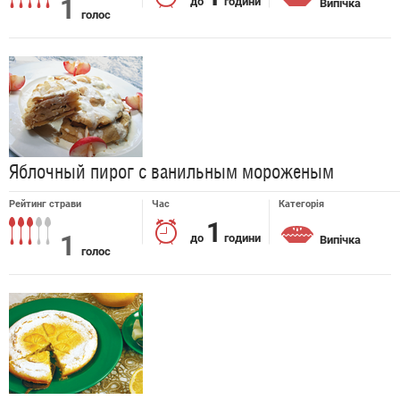
1
до
години
Випічка
голос
Яблочный пирог с ванильным мороженым
Рейтинг страви
Час
Категорія
1
1
до
години
Випічка
голос